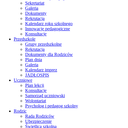
Sekretariat
Galeria
Dokumenty
Rekrutacja
Kalendarz roku szkolnego
Innowacje pedagogiczne
Konsultacje
Przedszkole
Grupy przedszkolne
Rekrutacja
Dokumenty dla Rodziców
Plan dnia
Galeria
Kalendarz imprez
JADŁOSPIS
Uczniowe
Plan lekcji
Konsultacje
Samorząd uczniowski
Wolontariat
Psycholog i pedagog szkolny
Rodzic
Rada Rodziców
Ubezpieczenie
Świetlica szkolna