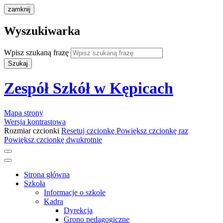
zamknij
Wyszukiwarka
Wpisz szukaną frazę
Szukaj
Zespół Szkół w Kępicach
Mapa strony
Wersja kontrastowa
Rozmiar czcionki
Resetuj czcionkę
Powiększ czcionkę raz
Powiększ czcionkę dwukrotnie
Strona główna
Szkoła
Informacje o szkole
Kadra
Dyrekcja
Grono pedagogiczne