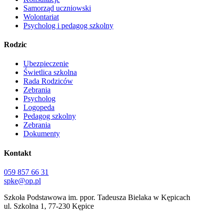
Samorząd uczniowski
Wolontariat
Psycholog i pedagog szkolny
Rodzic
Ubezpieczenie
Świetlica szkolna
Rada Rodziców
Zebrania
Psycholog
Logopeda
Pedagog szkolny
Zebrania
Dokumenty
Kontakt
059 857 66 31
spke@op.pl
Szkoła Podstawowa im. ppor. Tadeusza Bielaka w Kępicach
ul. Szkolna 1, 77-230 Kępice