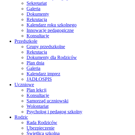
Sekretariat
Galeria
Dokumenty
Rekrutacja
Kalendarz roku szkolnego
Innowacje pedagogiczne
Konsultacje
Przedszkole
Grupy przedszkolne
Rekrutacja
Dokumenty dla Rodziców
Plan dnia
Galeria
Kalendarz imprez
JADŁOSPIS
Uczniowe
Plan lekcji
Konsultacje
Samorząd uczniowski
Wolontariat
Psycholog i pedagog szkolny
Rodzic
Rada Rodziców
Ubezpieczenie
Świetlica szkolna