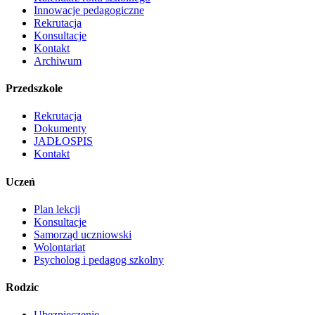
Innowacje pedagogiczne
Rekrutacja
Konsultacje
Kontakt
Archiwum
Przedszkole
Rekrutacja
Dokumenty
JADŁOSPIS
Kontakt
Uczeń
Plan lekcji
Konsultacje
Samorząd uczniowski
Wolontariat
Psycholog i pedagog szkolny
Rodzic
Ubezpieczenie