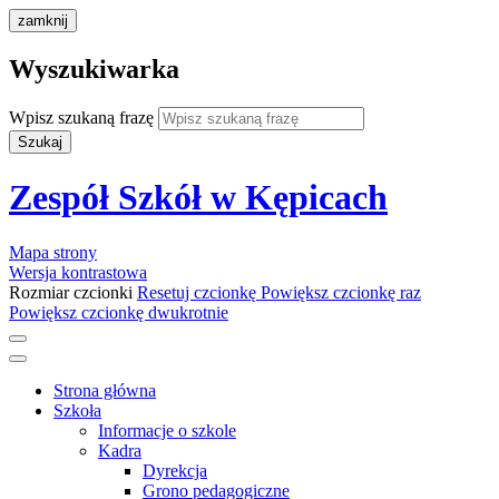
zamknij
Wyszukiwarka
Wpisz szukaną frazę
Szukaj
Zespół Szkół w Kępicach
Mapa strony
Wersja kontrastowa
Rozmiar czcionki
Resetuj czcionkę
Powiększ czcionkę raz
Powiększ czcionkę dwukrotnie
Strona główna
Szkoła
Informacje o szkole
Kadra
Dyrekcja
Grono pedagogiczne