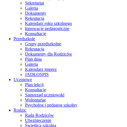
Sekretariat
Galeria
Dokumenty
Rekrutacja
Kalendarz roku szkolnego
Innowacje pedagogiczne
Konsultacje
Przedszkole
Grupy przedszkolne
Rekrutacja
Dokumenty dla Rodziców
Plan dnia
Galeria
Kalendarz imprez
JADŁOSPIS
Uczniowe
Plan lekcji
Konsultacje
Samorząd uczniowski
Wolontariat
Psycholog i pedagog szkolny
Rodzic
Rada Rodziców
Ubezpieczenie
Świetlica szkolna