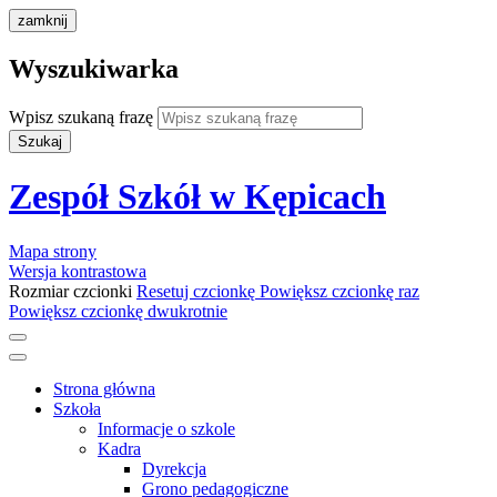
zamknij
Wyszukiwarka
Wpisz szukaną frazę
Szukaj
Zespół Szkół w Kępicach
Mapa strony
Wersja kontrastowa
Rozmiar czcionki
Resetuj czcionkę
Powiększ czcionkę raz
Powiększ czcionkę dwukrotnie
Strona główna
Szkoła
Informacje o szkole
Kadra
Dyrekcja
Grono pedagogiczne