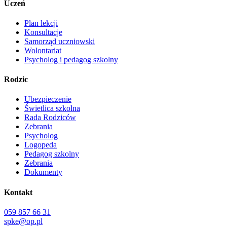
Uczeń
Plan lekcji
Konsultacje
Samorząd uczniowski
Wolontariat
Psycholog i pedagog szkolny
Rodzic
Ubezpieczenie
Świetlica szkolna
Rada Rodziców
Zebrania
Psycholog
Logopeda
Pedagog szkolny
Zebrania
Dokumenty
Kontakt
059 857 66 31
spke@op.pl