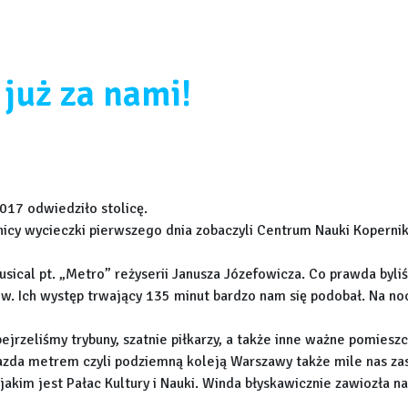
już za nami!
2017 odwiedziło stolicę.
icy wycieczki pierwszego dnia zobaczyli Centrum Nauki Kopernik,
usical pt. „Metro” reżyserii Janusza Józefowicza. Co prawda byli
w. Ich występ trwający 135 minut bardzo nam się podobał. Na noc
jrzeliśmy trybuny, szatnie piłkarzy, a także inne ważne pomiesz
 Jazda metrem czyli podziemną koleją Warszawy także mile nas za
jakim jest Pałac Kultury i Nauki. Winda błyskawicznie zawiozła n