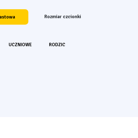
Rozmiar czcionki
Resetuj czcionkę
Powiększ czcion
Powiększ 
rastowa
Wyszukiwarka
UCZNIOWE
RODZIC