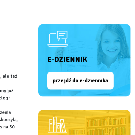
E-DZIENNIK
 ale też
przejdź do e-dziennika
śmy już
leg i
czenia
skoczyła,
as na 30