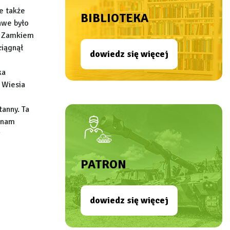
e także
BIBLIOTEKA
awe było
 z Zamkiem
ciągnął
dowiedz się więcej
ka
 Wiesia
anny. Ta
” nam
PATRON
dowiedz się więcej