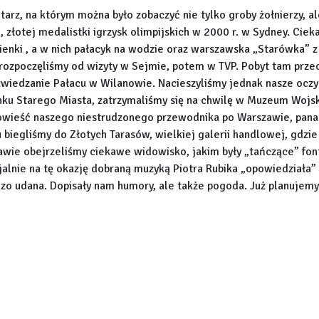
rz, na którym można było zobaczyć nie tylko groby żołnierzy, al
 złotej medalistki igrzysk olimpijskich w 2000 r. w Sydney. Ciek
zienki , a w nich pałacyk na wodzie oraz warszawska „Starówka”
rozpoczęliśmy od wizyty w Sejmie, potem w TVP. Pobyt tam prze
 zwiedzanie Pałacu w Wilanowie. Nacieszyliśmy jednak nasze oczy
ku Starego Miasta, zatrzymaliśmy się na chwilę w Muzeum Wojs
owieść naszego niestrudzonego przewodnika po Warszawie, pana
u biegliśmy do Złotych Tarasów, wielkiej galerii handlowej, gdzie
awie obejrzeliśmy ciekawe widowisko, jakim były „tańczące” font
jalnie na tę okazję dobraną muzyką Piotra Rubika „opowiedziała
zo udana. Dopisały nam humory, ale także pogoda. Już planujemy