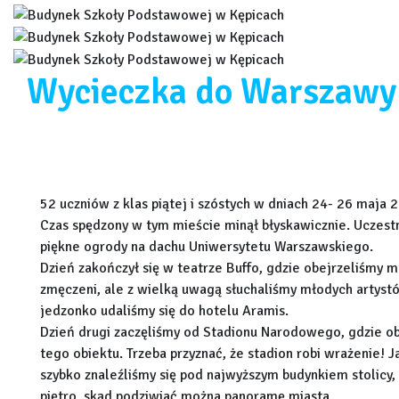
Wycieczka do Warszawy 
52 uczniów z klas piątej i szóstych w dniach 24- 26 maja 
Czas spędzony w tym mieście minął błyskawicznie. Uczestn
piękne ogrody na dachu Uniwersytetu Warszawskiego.
Dzień zakończył się w teatrze Buffo, gdzie obejrzeliśmy m
zmęczeni, ale z wielką uwagą słuchaliśmy młodych artystó
jedzonko udaliśmy się do hotelu Aramis.
Dzień drugi zaczęliśmy od Stadionu Narodowego, gdzie obe
tego obiektu. Trzeba przyznać, że stadion robi wrażenie!
szybko znaleźliśmy się pod najwyższym budynkiem stolicy, 
piętro, skąd podziwiać można panoramę miasta.