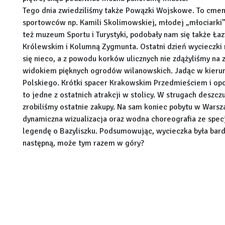
Tego dnia zwiedziliśmy także Powązki Wojskowe. To cmenta
sportowców np. Kamili Skolimowskiej, młodej „młociarki”,
też muzeum Sportu i Turystyki, podobały nam się także Ła
Królewskim i Kolumną Zygmunta. Ostatni dzień wycieczki 
się nieco, a z powodu korków ulicznych nie zdążyliśmy na
widokiem pięknych ogrodów wilanowskich. Jadąc w kierun
Polskiego. Krótki spacer Krakowskim Przedmieściem i op
to jedne z ostatnich atrakcji w stolicy. W strugach deszcz
zrobiliśmy ostatnie zakupy. Na sam koniec pobytu w Warsz
dynamiczna wizualizacja oraz wodna choreografia ze spec
legendę o Bazyliszku. Podsumowując, wycieczka była bard
następną, może tym razem w góry?