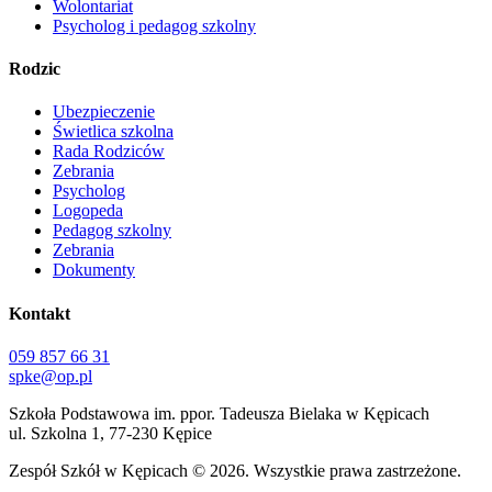
Wolontariat
Psycholog i pedagog szkolny
Rodzic
Ubezpieczenie
Świetlica szkolna
Rada Rodziców
Zebrania
Psycholog
Logopeda
Pedagog szkolny
Zebrania
Dokumenty
Kontakt
059 857 66 31
spke@op.pl
Szkoła Podstawowa im. ppor. Tadeusza Bielaka w Kępicach
ul. Szkolna 1, 77-230 Kępice
Zespół Szkół w Kępicach
© 2026. Wszystkie prawa zastrzeżone.