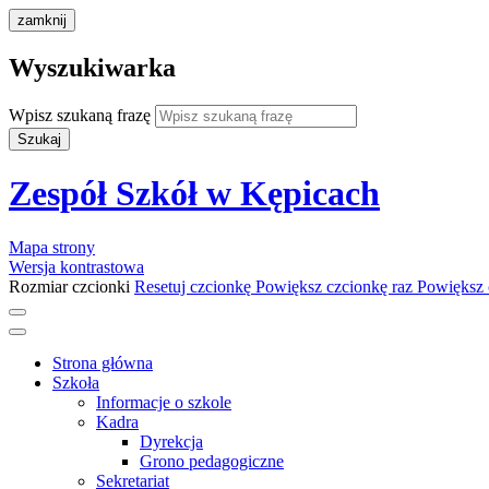
zamknij
Wyszukiwarka
Wpisz szukaną frazę
Szukaj
Zespół Szkół w Kępicach
Mapa strony
Wersja kontrastowa
Rozmiar czcionki
Resetuj czcionkę
Powiększ czcionkę raz
Powiększ 
Strona główna
Szkoła
Informacje o szkole
Kadra
Dyrekcja
Grono pedagogiczne
Sekretariat