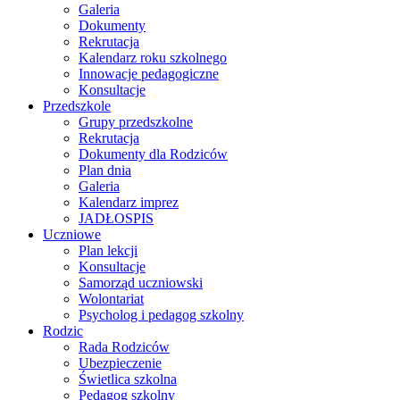
Galeria
Dokumenty
Rekrutacja
Kalendarz roku szkolnego
Innowacje pedagogiczne
Konsultacje
Przedszkole
Grupy przedszkolne
Rekrutacja
Dokumenty dla Rodziców
Plan dnia
Galeria
Kalendarz imprez
JADŁOSPIS
Uczniowe
Plan lekcji
Konsultacje
Samorząd uczniowski
Wolontariat
Psycholog i pedagog szkolny
Rodzic
Rada Rodziców
Ubezpieczenie
Świetlica szkolna
Pedagog szkolny