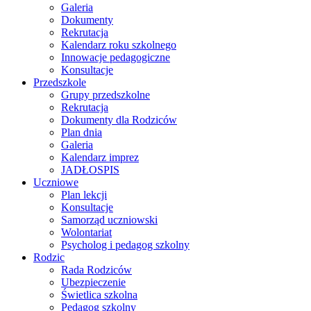
Galeria
Dokumenty
Rekrutacja
Kalendarz roku szkolnego
Innowacje pedagogiczne
Konsultacje
Przedszkole
Grupy przedszkolne
Rekrutacja
Dokumenty dla Rodziców
Plan dnia
Galeria
Kalendarz imprez
JADŁOSPIS
Uczniowe
Plan lekcji
Konsultacje
Samorząd uczniowski
Wolontariat
Psycholog i pedagog szkolny
Rodzic
Rada Rodziców
Ubezpieczenie
Świetlica szkolna
Pedagog szkolny