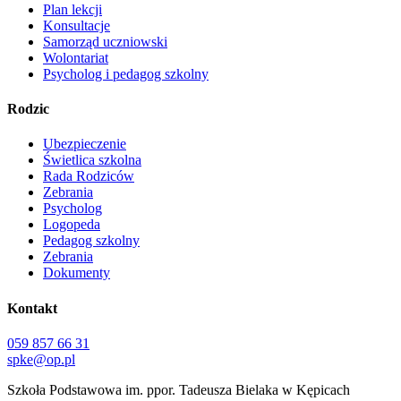
Plan lekcji
Konsultacje
Samorząd uczniowski
Wolontariat
Psycholog i pedagog szkolny
Rodzic
Ubezpieczenie
Świetlica szkolna
Rada Rodziców
Zebrania
Psycholog
Logopeda
Pedagog szkolny
Zebrania
Dokumenty
Kontakt
059 857 66 31
spke@op.pl
Szkoła Podstawowa im. ppor. Tadeusza Bielaka w Kępicach