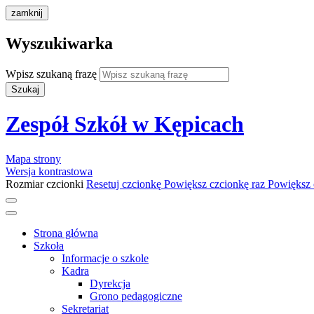
zamknij
Wyszukiwarka
Wpisz szukaną frazę
Szukaj
Zespół Szkół w Kępicach
Mapa strony
Wersja kontrastowa
Rozmiar czcionki
Resetuj czcionkę
Powiększ czcionkę raz
Powiększ 
Strona główna
Szkoła
Informacje o szkole
Kadra
Dyrekcja
Grono pedagogiczne
Sekretariat