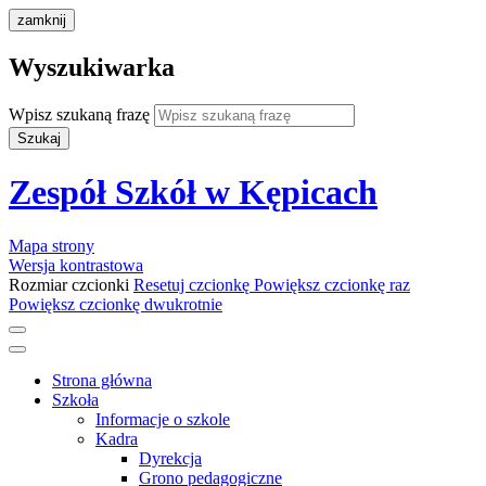
zamknij
Wyszukiwarka
Wpisz szukaną frazę
Szukaj
Zespół Szkół w Kępicach
Mapa strony
Wersja kontrastowa
Rozmiar czcionki
Resetuj czcionkę
Powiększ czcionkę raz
Powiększ czcionkę dwukrotnie
Strona główna
Szkoła
Informacje o szkole
Kadra
Dyrekcja
Grono pedagogiczne