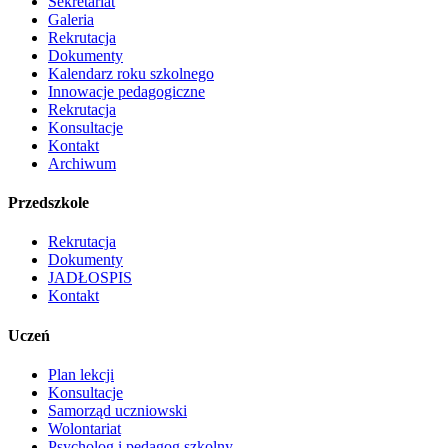
Sekretariat
Galeria
Rekrutacja
Dokumenty
Kalendarz roku szkolnego
Innowacje pedagogiczne
Rekrutacja
Konsultacje
Kontakt
Archiwum
Przedszkole
Rekrutacja
Dokumenty
JADŁOSPIS
Kontakt
Uczeń
Plan lekcji
Konsultacje
Samorząd uczniowski
Wolontariat
Psycholog i pedagog szkolny