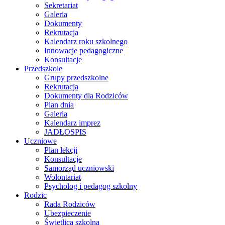
Sekretariat
Galeria
Dokumenty
Rekrutacja
Kalendarz roku szkolnego
Innowacje pedagogiczne
Konsultacje
Przedszkole
Grupy przedszkolne
Rekrutacja
Dokumenty dla Rodziców
Plan dnia
Galeria
Kalendarz imprez
JADŁOSPIS
Uczniowe
Plan lekcji
Konsultacje
Samorząd uczniowski
Wolontariat
Psycholog i pedagog szkolny
Rodzic
Rada Rodziców
Ubezpieczenie
Świetlica szkolna