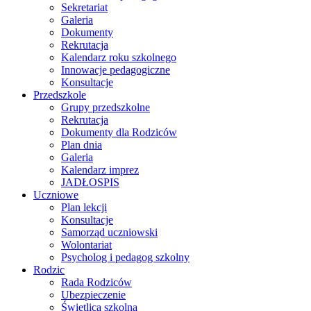
Sekretariat
Galeria
Dokumenty
Rekrutacja
Kalendarz roku szkolnego
Innowacje pedagogiczne
Konsultacje
Przedszkole
Grupy przedszkolne
Rekrutacja
Dokumenty dla Rodziców
Plan dnia
Galeria
Kalendarz imprez
JADŁOSPIS
Uczniowe
Plan lekcji
Konsultacje
Samorząd uczniowski
Wolontariat
Psycholog i pedagog szkolny
Rodzic
Rada Rodziców
Ubezpieczenie
Świetlica szkolna