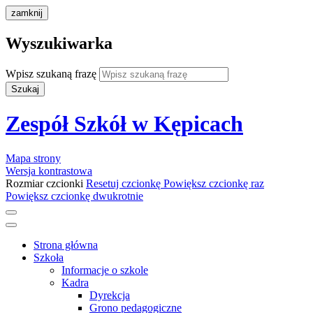
zamknij
Wyszukiwarka
Wpisz szukaną frazę
Szukaj
Zespół Szkół w Kępicach
Mapa strony
Wersja kontrastowa
Rozmiar czcionki
Resetuj czcionkę
Powiększ czcionkę raz
Powiększ czcionkę dwukrotnie
Strona główna
Szkoła
Informacje o szkole
Kadra
Dyrekcja
Grono pedagogiczne