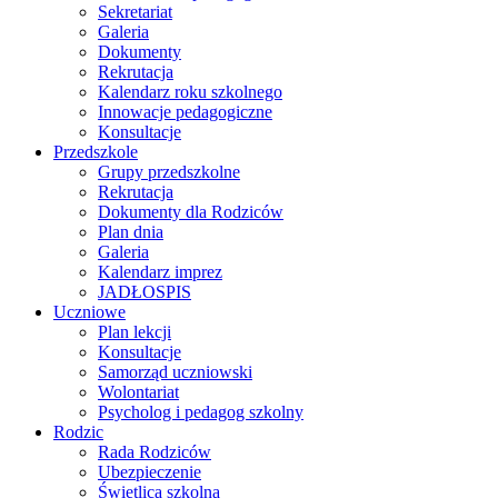
Sekretariat
Galeria
Dokumenty
Rekrutacja
Kalendarz roku szkolnego
Innowacje pedagogiczne
Konsultacje
Przedszkole
Grupy przedszkolne
Rekrutacja
Dokumenty dla Rodziców
Plan dnia
Galeria
Kalendarz imprez
JADŁOSPIS
Uczniowe
Plan lekcji
Konsultacje
Samorząd uczniowski
Wolontariat
Psycholog i pedagog szkolny
Rodzic
Rada Rodziców
Ubezpieczenie
Świetlica szkolna