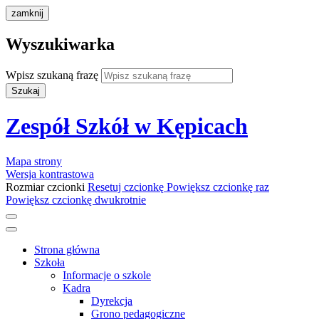
zamknij
Wyszukiwarka
Wpisz szukaną frazę
Szukaj
Zespół Szkół w Kępicach
Mapa strony
Wersja kontrastowa
Rozmiar czcionki
Resetuj czcionkę
Powiększ czcionkę raz
Powiększ czcionkę dwukrotnie
Strona główna
Szkoła
Informacje o szkole
Kadra
Dyrekcja
Grono pedagogiczne