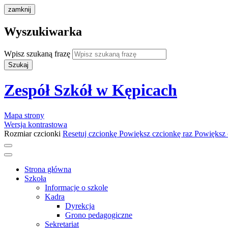
zamknij
Wyszukiwarka
Wpisz szukaną frazę
Szukaj
Zespół Szkół w Kępicach
Mapa strony
Wersja kontrastowa
Rozmiar czcionki
Resetuj czcionkę
Powiększ czcionkę raz
Powiększ 
Strona główna
Szkoła
Informacje o szkole
Kadra
Dyrekcja
Grono pedagogiczne
Sekretariat