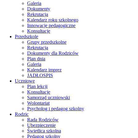
Galeria
Dokumenty
Rekrutacja
Kalendarz roku szkolnego
Innowacje pedagogiczne
Konsultacje
Przedszkole
Grupy przedszkolne
Rekrutacja
Dokumenty dla Rodziców
Plan dnia
Galeria
Kalendarz imprez
JADŁOSPIS
Uczniowe
Plan lekcji
Konsultacje
Samorząd uczniowski
Wolontariat
Psycholog i pedagog szkolny
Rodzic
Rada Rodziców
Ubezpieczenie
Świetlica szkolna
Pedagog szkolny