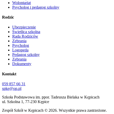
Wolontariat
Psycholog i pedagog szkolny
Rodzic
Ubezpieczenie
Świetlica szkolna
Rada Rodziców
Zebrania
Psycholog
Logopeda
Pedagog szkolny
Zebrania
Dokumenty
Kontakt
059 857 66 31
spke@op.pl
Szkoła Podstawowa im. ppor. Tadeusza Bielaka w Kępicach
ul. Szkolna 1, 77-230 Kępice
Zespół Szkół w Kępicach
© 2026. Wszystkie prawa zastrzeżone.