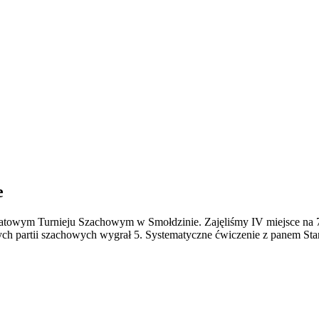
e
atowym Turnieju Szachowym w Smołdzinie. Zajęliśmy IV miejsce na 7 s
nych partii szachowych wygrał 5. Systematyczne ćwiczenie z panem St