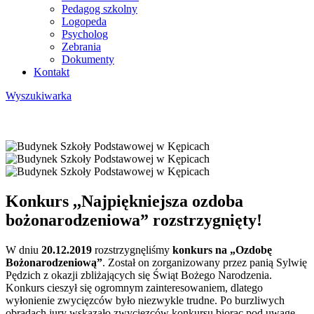
Pedagog szkolny
Logopeda
Psycholog
Zebrania
Dokumenty
Kontakt
Wyszukiwarka
Konkurs ,,Najpiękniejsza ozdoba
bożonarodzeniowa” rozstrzygnięty!
W dniu
20.12.2019
rozstrzygnęliśmy
konkurs na „Ozdobę
Bożonarodzeniową”
. Został on zorganizowany przez panią Sylwię
Pędzich z okazji zbliżających się Świąt Bożego Narodzenia.
Konkurs cieszył się ogromnym zainteresowaniem, dlatego
wyłonienie zwycięzców było niezwykle trudne. Po burzliwych
obradach jury wskazało zwycięzców konkursu biorąc pod uwagę