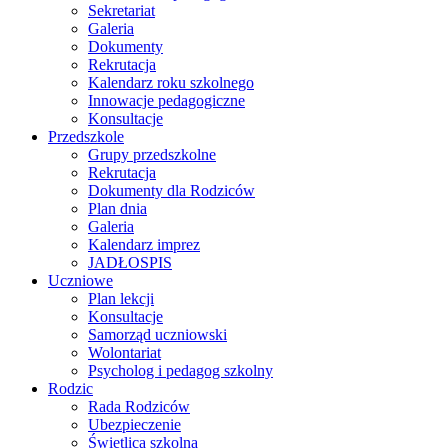
Sekretariat
Galeria
Dokumenty
Rekrutacja
Kalendarz roku szkolnego
Innowacje pedagogiczne
Konsultacje
Przedszkole
Grupy przedszkolne
Rekrutacja
Dokumenty dla Rodziców
Plan dnia
Galeria
Kalendarz imprez
JADŁOSPIS
Uczniowe
Plan lekcji
Konsultacje
Samorząd uczniowski
Wolontariat
Psycholog i pedagog szkolny
Rodzic
Rada Rodziców
Ubezpieczenie
Świetlica szkolna