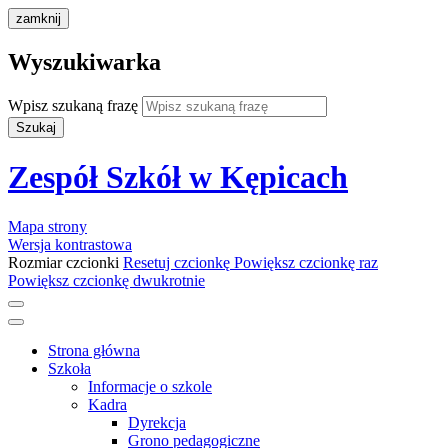
zamknij
Wyszukiwarka
Wpisz szukaną frazę
Szukaj
Zespół Szkół w Kępicach
Mapa strony
Wersja kontrastowa
Rozmiar czcionki
Resetuj czcionkę
Powiększ czcionkę raz
Powiększ czcionkę dwukrotnie
Strona główna
Szkoła
Informacje o szkole
Kadra
Dyrekcja
Grono pedagogiczne