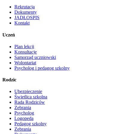
Rekrutacja
Dokumenty
JADŁOSPIS
Kontakt
Uczeń
Plan lekcji
Konsultacje
Samorząd uczniowski
Wolontariat
Psycholog i pedagog szkolny
Rodzic
Ubezpieczenie
Świetlica szkolna
Rada Rodziców
Zebrania
Psycholog
Logopeda
Pedagog szkolny
Zebrania