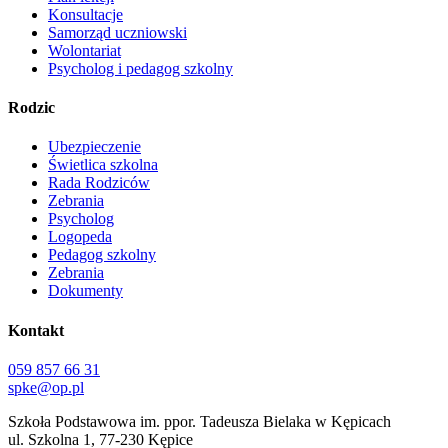
Konsultacje
Samorząd uczniowski
Wolontariat
Psycholog i pedagog szkolny
Rodzic
Ubezpieczenie
Świetlica szkolna
Rada Rodziców
Zebrania
Psycholog
Logopeda
Pedagog szkolny
Zebrania
Dokumenty
Kontakt
059 857 66 31
spke@op.pl
Szkoła Podstawowa im. ppor. Tadeusza Bielaka w Kępicach
ul. Szkolna 1, 77-230 Kępice