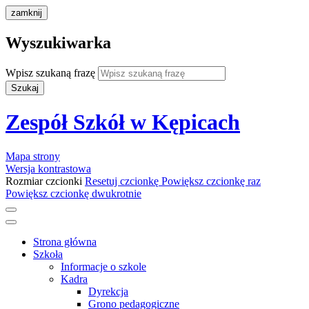
zamknij
Wyszukiwarka
Wpisz szukaną frazę
Szukaj
Zespół Szkół w Kępicach
Mapa strony
Wersja kontrastowa
Rozmiar czcionki
Resetuj czcionkę
Powiększ czcionkę raz
Powiększ czcionkę dwukrotnie
Strona główna
Szkoła
Informacje o szkole
Kadra
Dyrekcja
Grono pedagogiczne