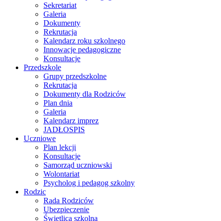
Sekretariat
Galeria
Dokumenty
Rekrutacja
Kalendarz roku szkolnego
Innowacje pedagogiczne
Konsultacje
Przedszkole
Grupy przedszkolne
Rekrutacja
Dokumenty dla Rodziców
Plan dnia
Galeria
Kalendarz imprez
JADŁOSPIS
Uczniowe
Plan lekcji
Konsultacje
Samorząd uczniowski
Wolontariat
Psycholog i pedagog szkolny
Rodzic
Rada Rodziców
Ubezpieczenie
Świetlica szkolna