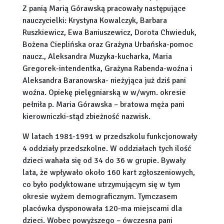
Z panią Marią Górawską pracowały następujące
nauczycielki: Krystyna Kowalczyk, Barbara
Ruszkiewicz, Ewa Baniuszewicz, Dorota Chwieduk,
Bożena Cieplińska oraz Grażyna Urbańska-pomoc
naucz., Aleksandra Muzyka-kucharka, Maria
Gregorek-intendentka, Grażyna Rabenda-woźna i
Aleksandra Baranowska- nieżyjąca już dziś pani
woźna. Opiekę pielęgniarską w w/wym. okresie
pełniła p. Maria Górawska – bratowa męża pani
kierowniczki-stąd zbieżność nazwisk.
W latach 1981-1991 w przedszkolu funkcjonowały
4 oddziały przedszkolne. W oddziałach tych ilość
dzieci wahała się od 34 do 36 w grupie. Bywały
lata, że wpływało około 160 kart zgłoszeniowych,
co było podyktowane utrzymującym się w tym
okresie wyżem demograficznym. Tymczasem
placówka dysponowała 120-ma miejscami dla
dzieci. Wobec powyższego – ówczesna pani