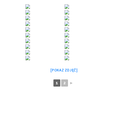
[POKAZ ZDJĘĆ]
1
2
►