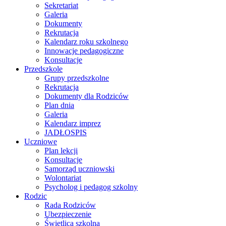
Sekretariat
Galeria
Dokumenty
Rekrutacja
Kalendarz roku szkolnego
Innowacje pedagogiczne
Konsultacje
Przedszkole
Grupy przedszkolne
Rekrutacja
Dokumenty dla Rodziców
Plan dnia
Galeria
Kalendarz imprez
JADŁOSPIS
Uczniowe
Plan lekcji
Konsultacje
Samorząd uczniowski
Wolontariat
Psycholog i pedagog szkolny
Rodzic
Rada Rodziców
Ubezpieczenie
Świetlica szkolna