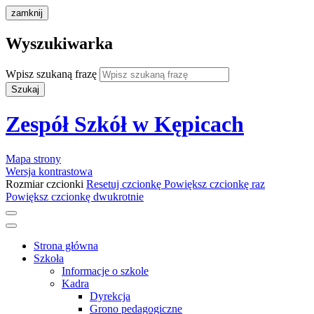
zamknij
Wyszukiwarka
Wpisz szukaną frazę
Szukaj
Zespół Szkół w Kępicach
Mapa strony
Wersja kontrastowa
Rozmiar czcionki
Resetuj czcionkę
Powiększ czcionkę raz
Powiększ czcionkę dwukrotnie
Strona główna
Szkoła
Informacje o szkole
Kadra
Dyrekcja
Grono pedagogiczne