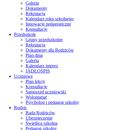
Galeria
Dokumenty
Rekrutacja
Kalendarz roku szkolnego
Innowacje pedagogiczne
Konsultacje
Przedszkole
Grupy przedszkolne
Rekrutacja
Dokumenty dla Rodziców
Plan dnia
Galeria
Kalendarz imprez
JADŁOSPIS
Uczniowe
Plan lekcji
Konsultacje
Samorząd uczniowski
Wolontariat
Psycholog i pedagog szkolny
Rodzic
Rada Rodziców
Ubezpieczenie
Świetlica szkolna
Pedagog szkolny