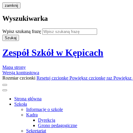
zamknij
Wyszukiwarka
Wpisz szukaną frazę
Szukaj
Zespół Szkół w Kępicach
Mapa strony
Wersja kontrastowa
Rozmiar czcionki
Resetuj czcionkę
Powiększ czcionkę raz
Powiększ 
Strona główna
Szkoła
Informacje o szkole
Kadra
Dyrekcja
Grono pedagogiczne
Sekretariat