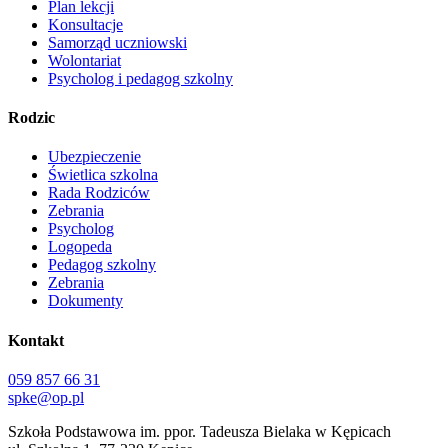
Plan lekcji
Konsultacje
Samorząd uczniowski
Wolontariat
Psycholog i pedagog szkolny
Rodzic
Ubezpieczenie
Świetlica szkolna
Rada Rodziców
Zebrania
Psycholog
Logopeda
Pedagog szkolny
Zebrania
Dokumenty
Kontakt
059 857 66 31
spke@op.pl
Szkoła Podstawowa im. ppor. Tadeusza Bielaka w Kępicach