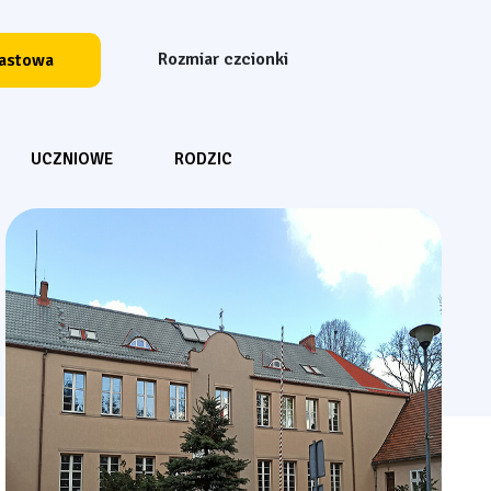
Rozmiar czcionki
Resetuj czcionkę
Powiększ czcion
Powiększ 
rastowa
Wyszukiwarka
UCZNIOWE
RODZIC