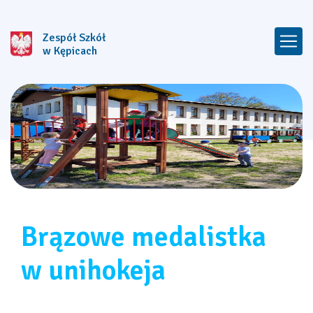
Zespół Szkół
w Kępicach
Brązowe medalistka
w unihokeja