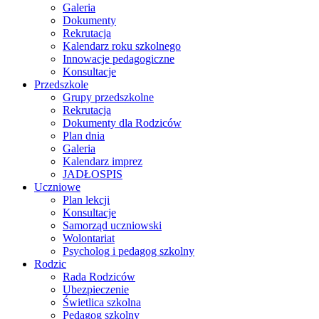
Galeria
Dokumenty
Rekrutacja
Kalendarz roku szkolnego
Innowacje pedagogiczne
Konsultacje
Przedszkole
Grupy przedszkolne
Rekrutacja
Dokumenty dla Rodziców
Plan dnia
Galeria
Kalendarz imprez
JADŁOSPIS
Uczniowe
Plan lekcji
Konsultacje
Samorząd uczniowski
Wolontariat
Psycholog i pedagog szkolny
Rodzic
Rada Rodziców
Ubezpieczenie
Świetlica szkolna
Pedagog szkolny