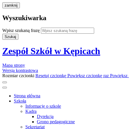
zamknij
Wyszukiwarka
Wpisz szukaną frazę
Szukaj
Zespół Szkół w Kępicach
Mapa strony
Wersja kontrastowa
Rozmiar czcionki
Resetuj czcionkę
Powiększ czcionkę raz
Powiększ 
Strona główna
Szkoła
Informacje o szkole
Kadra
Dyrekcja
Grono pedagogiczne
Sekretariat