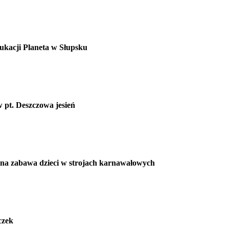
kacji Planeta w Słupsku
 pt. Deszczowa jesień
pólna zabawa dzieci w strojach karnawałowych
czek