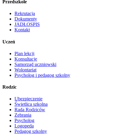
Przedszkole
Rekrutacja
Dokumenty
JADŁOSPIS
Kontakt
Uczeń
Plan lekcji
Konsultacje
Samorząd uczniowski
Wolontariat
Psycholog i pedagog szkolny
Rodzic
Ubezpieczenie
Świetlica szkolna
Rada Rodziców
Zebrania
Psycholog
Logopeda
Pedagog szkolny