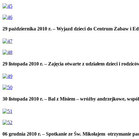
29 października 2010 r. – Wyjazd dzieci do Centrum Zabaw i Edu
29 listopada 2010 r. – Zajęcia otwarte z udziałem dzieci i rodziców
30 listopada 2010 r. – Bal z Misiem – wróżby andrzejkowe, ws
06 grudnia 2010 r. – Spotkanie ze Św. Mikołajem  otrzymanie pa