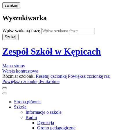
zamknij
Wyszukiwarka
Wpisz szukaną frazę
Szukaj
Zespół Szkół w Kępicach
Mapa strony
Wersja kontrastowa
Rozmiar czcionki
Resetuj czcionkę
Powiększ czcionkę raz
Powiększ czcionkę dwukrotnie
Strona główna
Szkoła
Informacje o szkole
Kadra
Dyrekcja
Grono pedagogiczne