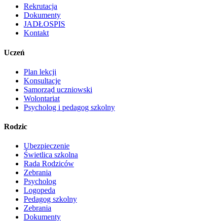
Rekrutacja
Dokumenty
JADŁOSPIS
Kontakt
Uczeń
Plan lekcji
Konsultacje
Samorząd uczniowski
Wolontariat
Psycholog i pedagog szkolny
Rodzic
Ubezpieczenie
Świetlica szkolna
Rada Rodziców
Zebrania
Psycholog
Logopeda
Pedagog szkolny
Zebrania
Dokumenty