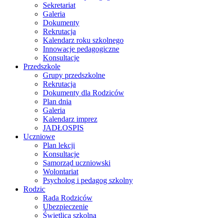
Sekretariat
Galeria
Dokumenty
Rekrutacja
Kalendarz roku szkolnego
Innowacje pedagogiczne
Konsultacje
Przedszkole
Grupy przedszkolne
Rekrutacja
Dokumenty dla Rodziców
Plan dnia
Galeria
Kalendarz imprez
JADŁOSPIS
Uczniowe
Plan lekcji
Konsultacje
Samorząd uczniowski
Wolontariat
Psycholog i pedagog szkolny
Rodzic
Rada Rodziców
Ubezpieczenie
Świetlica szkolna