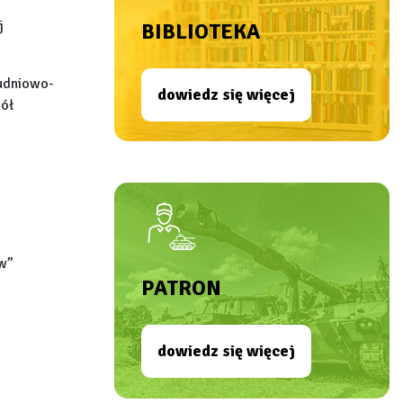
j
BIBLIOTEKA
udniowo-
dowiedz się więcej
kół
ów”
PATRON
dowiedz się więcej