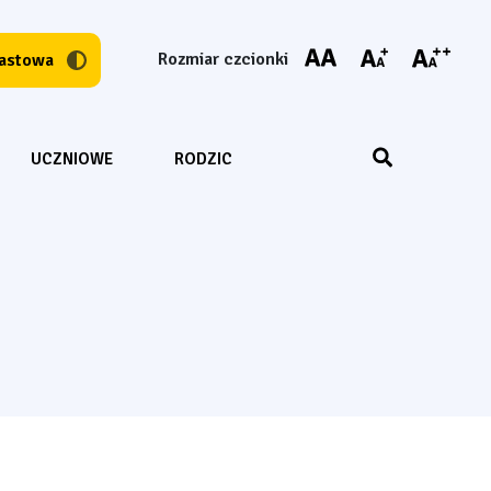
Rozmiar czcionki
Resetuj czcionkę
Powiększ czcion
Powiększ 
rastowa
Wyszukiwarka
UCZNIOWE
RODZIC