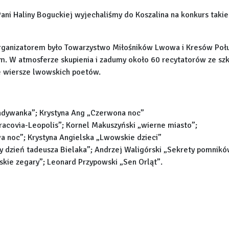
ni Haliny Boguckiej wyjechaliśmy do Koszalina na konkurs takie
organizatorem było Towarzystwo Miłośników Lwowa i Kresów Poł
m. W atmosferze skupienia i zadumy około 60 recytatorów ze sz
 wiersze lwowskich poetów.
gadywanka”; Krystyna Ang „Czerwona noc”
Cracovia-Leopolis”; Kornel Makuszyński „wierne miasto”;
wa noc”; Krystyna Angielska „Lwowskie dzieci”
y dzień tadeusza Bielaka”; Andrzej Waligórski „Sekrety pomnik
kie zegary”; Leonard Przypowski „Sen Orląt”.