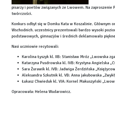
pisarzy i poetów związanych ze Lwowem. Na zaproszenie Pa
twórczości.
Konkurs odbył się w Domku Kata w Koszalinie. Głównym 
Wschodnich. uczestnicy prezentowali bardzo wysoki pozio
podstawowych, gimnazjów i średnich deklamowało piękne
Nasi uczniowie recytowali:
Karolina Łyszyk kl. IIB: Stanisław Mróz „Lwowska z
Katarzyna Pusdrowska kl. IVB: Krystyna Angielska „
Sara Żurawik kl. IVB: Jadwiga Żerdzińska „Księżyco
Aleksandra Szkutnik kl. VB: Anna jakubowska „Zwykł
Łukasz Chwieduk kl. VIA: Kornel Makuszyński „Lwows
Opracowała: Helena Wudarowicz.