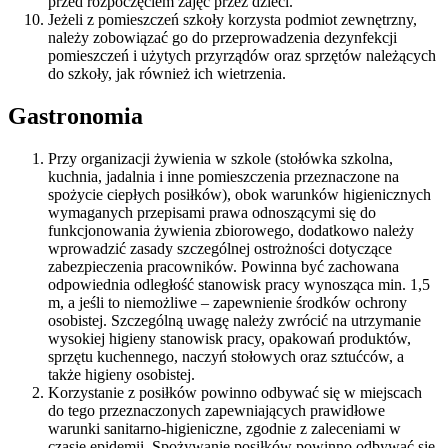
przed rozpoczęciem zajęć przez dzieci.
Jeżeli z pomieszczeń szkoły korzysta podmiot zewnętrzny,
należy zobowiązać go do przeprowadzenia dezynfekcji
pomieszczeń i użytych przyrządów oraz sprzętów należących
do szkoły, jak również ich wietrzenia.
Gastronomia
Przy organizacji żywienia w szkole (stołówka szkolna,
kuchnia, jadalnia i inne pomieszczenia przeznaczone na
spożycie ciepłych posiłków), obok warunków higienicznych
wymaganych przepisami prawa odnoszącymi się do
funkcjonowania żywienia zbiorowego, dodatkowo należy
wprowadzić zasady szczególnej ostrożności dotyczące
zabezpieczenia pracowników. Powinna być zachowana
odpowiednia odległość stanowisk pracy wynosząca min. 1,5
m, a jeśli to niemożliwe – zapewnienie środków ochrony
osobistej. Szczególną uwagę należy zwrócić na utrzymanie
wysokiej higieny stanowisk pracy, opakowań produktów,
sprzętu kuchennego, naczyń stołowych oraz sztućców, a
także higieny osobistej.
Korzystanie z posiłków powinno odbywać się w miejscach
do tego przeznaczonych zapewniających prawidłowe
warunki sanitarno-higieniczne, zgodnie z zaleceniami w
czasie epidemii. Spożywanie posiłków powinno odbywać się