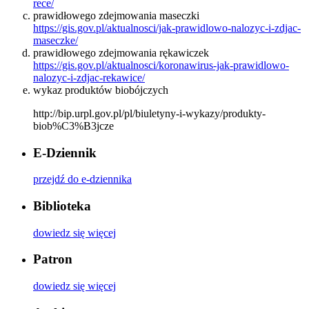
rece/
prawidłowego zdejmowania maseczki
https://gis.gov.pl/aktualnosci/jak-prawidlowo-nalozyc-i-zdjac-
maseczke/
prawidłowego zdejmowania rękawiczek
https://gis.gov.pl/aktualnosci/koronawirus-jak-prawidlowo-
nalozyc-i-zdjac-rekawice/
wykaz produktów biobójczych
http://bip.urpl.gov.pl/pl/biuletyny-i-wykazy/produkty-
biob%C3%B3jcze
E-Dziennik
przejdź do e-dziennika
Biblioteka
dowiedz się więcej
Patron
dowiedz się więcej