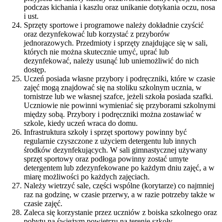
podczas kichania i kaszlu oraz unikanie dotykania oczu, nosa
i ust.
Sprzęty sportowe i programowe należy dokładnie czyścić
oraz dezynfekować lub korzystać z przyborów
jednorazowych. Przedmioty i sprzęty znajdujące się w sali,
których nie można skutecznie umyć, uprać lub
dezynfekować, należy usunąć lub uniemożliwić do nich
dostęp.
Uczeń posiada własne przybory i podręczniki, które w czasie
zajęć mogą znajdować się na stoliku szkolnym ucznia, w
tornistrze lub we własnej szafce, jeżeli szkoła posiada szafki.
Uczniowie nie powinni wymieniać się przyborami szkolnymi
między sobą. Przybory i podręczniki można zostawiać w
szkole, kiedy uczeń wraca do domu.
Infrastruktura szkoły i sprzęt sportowy powinny być
regularnie czyszczone z użyciem detergentu lub innych
środków dezynfekujących. W sali gimnastycznej używany
sprzęt sportowy oraz podłoga powinny zostać umyte
detergentem lub zdezynfekowane po każdym dniu zajęć, a w
miarę możliwości po każdych zajęciach.
Należy wietrzyć sale, części wspólne (korytarze) co najmniej
raz na godzinę, w czasie przerwy, a w razie potrzeby także w
czasie zajęć.
Zaleca się korzystanie przez uczniów z boiska szkolnego oraz
pobytu na świeżym powietrzu na terenie szkoły.