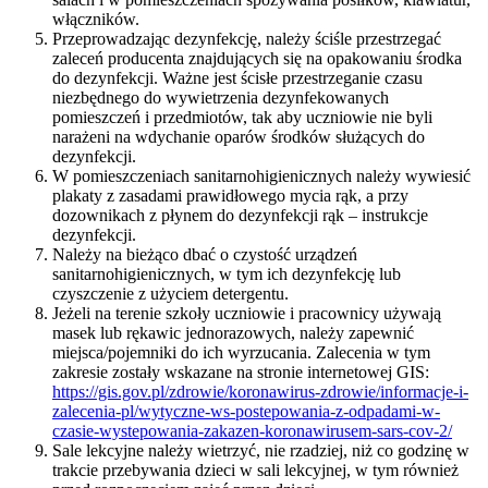
włączników.
Przeprowadzając dezynfekcję, należy ściśle przestrzegać
zaleceń producenta znajdujących się na opakowaniu środka
do dezynfekcji. Ważne jest ścisłe przestrzeganie czasu
niezbędnego do wywietrzenia dezynfekowanych
pomieszczeń i przedmiotów, tak aby uczniowie nie byli
narażeni na wdychanie oparów środków służących do
dezynfekcji.
W pomieszczeniach sanitarnohigienicznych należy wywiesić
plakaty z zasadami prawidłowego mycia rąk, a przy
dozownikach z płynem do dezynfekcji rąk – instrukcje
dezynfekcji.
Należy na bieżąco dbać o czystość urządzeń
sanitarnohigienicznych, w tym ich dezynfekcję lub
czyszczenie z użyciem detergentu.
Jeżeli na terenie szkoły uczniowie i pracownicy używają
masek lub rękawic jednorazowych, należy zapewnić
miejsca/pojemniki do ich wyrzucania. Zalecenia w tym
zakresie zostały wskazane na stronie internetowej GIS:
https://gis.gov.pl/zdrowie/koronawirus-zdrowie/informacje-i-
zalecenia-pl/wytyczne-ws-postepowania-z-odpadami-w-
czasie-wystepowania-zakazen-koronawirusem-sars-cov-2/
Sale lekcyjne należy wietrzyć, nie rzadziej, niż co godzinę w
trakcie przebywania dzieci w sali lekcyjnej, w tym również