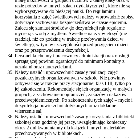
miarę możliwości w grupach uczniów z danej klasy oraz w
razie potrzeby w innych salach dydaktycznych, które nie są
wykorzystywane do bieżącej nauki. Do regulaminu
korzystania z zajęć świetlicowych należy wprowadzić zapisy,
dotyczące zachowania bezpieczeństwa w czasie epidemii.
Zaleca się zamiast środków do dezynfekcji rąk regularne
mycie rąk wodą z mydłem. Świetlice należy wietrzyć (nie
rzadziej, niż co godzinę w trakcie przebywania dzieci w
świetlicy), w tym w szczególności przed przyjęciem dzieci
oraz po przeprowadzeniu dezynfekcji.
Personel kuchenny i pracownicy administracji oraz obsługi
sprzątającej powinni ograniczyć do minimum kontakty z
uczniami oraz nauczycielami.
Należy ustalić i upowszechnić zasady realizacji zajęć
pozalekcyjnych organizowanych w szkole. Nie powinny
odbywać się w trakcie pracy stacjonarnej klas I-III, tylko po
jej zakończeniu. Rekomenduje się ich organizację w małych
grupach, z zachowaniem ograniczeń, zakazów i nakazów
przeciwepidemicznych. Po zakończeniu tych zajęć – mycie i
dezynfekcja powierzchni dotykanych oraz dokładne
wietrzenie sal.
Należy ustalić i upowszechnić zasady korzystania z biblioteki
szkolnej oraz godziny jej pracy, uwzględniając konieczny
okres 2 dni kwarantanny dla książek i innych materiałów
przechowywanych w bibliotekach.