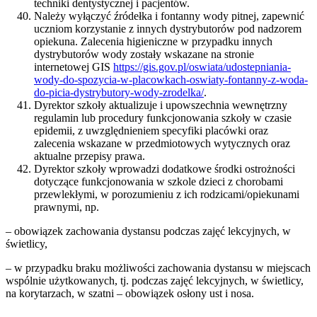
techniki dentystycznej i pacjentów.
Należy wyłączyć źródełka i fontanny wody pitnej, zapewnić
uczniom korzystanie z innych dystrybutorów pod nadzorem
opiekuna. Zalecenia higieniczne w przypadku innych
dystrybutorów wody zostały wskazane na stronie
internetowej GIS
https://gis.gov.pl/oswiata/udostepniania-
wody-do-spozycia-w-placowkach-oswiaty-fontanny-z-woda-
do-picia-dystrybutory-wody-zrodelka/
.
Dyrektor szkoły aktualizuje i upowszechnia wewnętrzny
regulamin lub procedury funkcjonowania szkoły w czasie
epidemii, z uwzględnieniem specyfiki placówki oraz
zalecenia wskazane w przedmiotowych wytycznych oraz
aktualne przepisy prawa.
Dyrektor szkoły wprowadzi dodatkowe środki ostrożności
dotyczące funkcjonowania w szkole dzieci z chorobami
przewlekłymi, w porozumieniu z ich rodzicami/opiekunami
prawnymi, np.
– obowiązek zachowania dystansu podczas zajęć lekcyjnych, w
świetlicy,
– w przypadku braku możliwości zachowania dystansu w miejscach
wspólnie użytkowanych, tj. podczas zajęć lekcyjnych, w świetlicy,
na korytarzach, w szatni – obowiązek osłony ust i nosa.