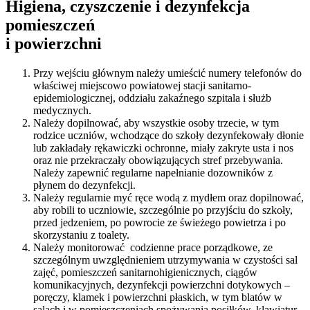
Higiena, czyszczenie i dezynfekcja
pomieszczeń
i powierzchni
Przy wejściu głównym należy umieścić numery telefonów do
właściwej miejscowo powiatowej stacji sanitarno-
epidemiologicznej, oddziału zakaźnego szpitala i służb
medycznych.
Należy dopilnować, aby wszystkie osoby trzecie, w tym
rodzice uczniów, wchodzące do szkoły dezynfekowały dłonie
lub zakładały rękawiczki ochronne, miały zakryte usta i nos
oraz nie przekraczały obowiązujących stref przebywania.
Należy zapewnić regularne napełnianie dozowników z
płynem do dezynfekcji.
Należy regularnie myć ręce wodą z mydłem oraz dopilnować,
aby robili to uczniowie, szczególnie po przyjściu do szkoły,
przed jedzeniem, po powrocie ze świeżego powietrza i po
skorzystaniu z toalety.
Należy monitorować codzienne prace porządkowe, ze
szczególnym uwzględnieniem utrzymywania w czystości sal
zajęć, pomieszczeń sanitarnohigienicznych, ciągów
komunikacyjnych, dezynfekcji powierzchni dotykowych –
poręczy, klamek i powierzchni płaskich, w tym blatów w
salach i w pomieszczeniach spożywania posiłków, klawiatur,