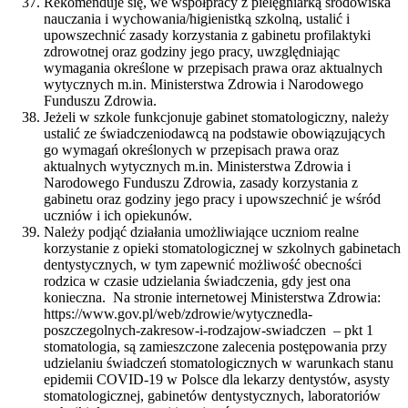
Rekomenduje się, we współpracy z pielęgniarką środowiska
nauczania i wychowania/higienistką szkolną, ustalić i
upowszechnić zasady korzystania z gabinetu profilaktyki
zdrowotnej oraz godziny jego pracy, uwzględniając
wymagania określone w przepisach prawa oraz aktualnych
wytycznych m.in. Ministerstwa Zdrowia i Narodowego
Funduszu Zdrowia.
Jeżeli w szkole funkcjonuje gabinet stomatologiczny, należy
ustalić ze świadczeniodawcą na podstawie obowiązujących
go wymagań określonych w przepisach prawa oraz
aktualnych wytycznych m.in. Ministerstwa Zdrowia i
Narodowego Funduszu Zdrowia, zasady korzystania z
gabinetu oraz godziny jego pracy i upowszechnić je wśród
uczniów i ich opiekunów.
Należy podjąć działania umożliwiające uczniom realne
korzystanie z opieki stomatologicznej w szkolnych gabinetach
dentystycznych, w tym zapewnić możliwość obecności
rodzica w czasie udzielania świadczenia, gdy jest ona
konieczna. Na stronie internetowej Ministerstwa Zdrowia:
https://www.gov.pl/web/zdrowie/wytycznedla-
poszczegolnych-zakresow-i-rodzajow-swiadczen – pkt 1
stomatologia, są zamieszczone zalecenia postępowania przy
udzielaniu świadczeń stomatologicznych w warunkach stanu
epidemii COVID-19 w Polsce dla lekarzy dentystów, asysty
stomatologicznej, gabinetów dentystycznych, laboratoriów