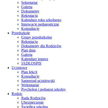
Sekretariat
Galeria
Dokumenty
Rekrutacja
Kalendarz roku szkolnego
Innowacje pedagogiczne
Konsultacje
Przedszkole
Grupy przedszkolne
Rekrutacja
Dokumenty dla Rodziców
Plan dnia
Galeria
Kalendarz imprez
JADŁOSPIS
Uczniowe
Plan lekcji
Konsultacje
Samorząd uczniowski
Wolontariat
Psycholog i pedagog szkolny
Rodzic
Rada Rodziców
Ubezpieczenie
Świetlica szkolna