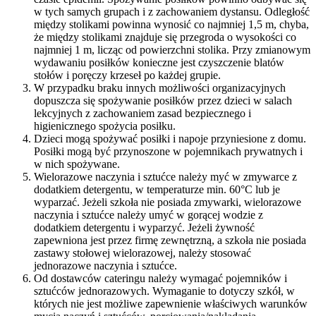
w tych samych grupach i z zachowaniem dystansu. Odległość
między stolikami powinna wynosić co najmniej 1,5 m, chyba,
że między stolikami znajduje się przegroda o wysokości co
najmniej 1 m, licząc od powierzchni stolika. Przy zmianowym
wydawaniu posiłków konieczne jest czyszczenie blatów
stołów i poręczy krzeseł po każdej grupie.
W przypadku braku innych możliwości organizacyjnych
dopuszcza się spożywanie posiłków przez dzieci w salach
lekcyjnych z zachowaniem zasad bezpiecznego i
higienicznego spożycia posiłku.
Dzieci mogą spożywać posiłki i napoje przyniesione z domu.
Posiłki mogą być przynoszone w pojemnikach prywatnych i
w nich spożywane.
Wielorazowe naczynia i sztućce należy myć w zmywarce z
dodatkiem detergentu, w temperaturze min. 60°C lub je
wyparzać. Jeżeli szkoła nie posiada zmywarki, wielorazowe
naczynia i sztućce należy umyć w gorącej wodzie z
dodatkiem detergentu i wyparzyć. Jeżeli żywność
zapewniona jest przez firmę zewnętrzną, a szkoła nie posiada
zastawy stołowej wielorazowej, należy stosować
jednorazowe naczynia i sztućce.
Od dostawców cateringu należy wymagać pojemników i
sztućców jednorazowych. Wymaganie to dotyczy szkół, w
których nie jest możliwe zapewnienie właściwych warunków