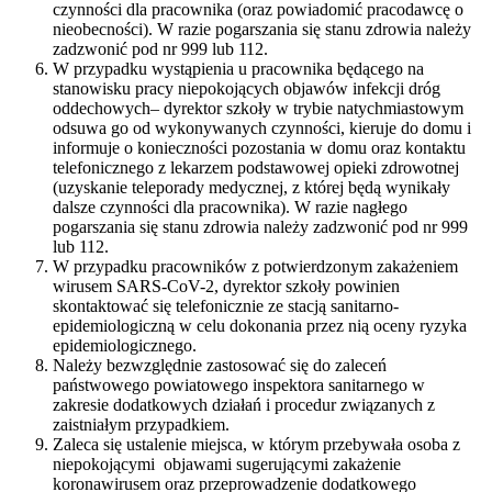
czynności dla pracownika (oraz powiadomić pracodawcę o
nieobecności). W razie pogarszania się stanu zdrowia należy
zadzwonić pod nr 999 lub 112.
W przypadku wystąpienia u pracownika będącego na
stanowisku pracy niepokojących objawów infekcji dróg
oddechowych– dyrektor szkoły w trybie natychmiastowym
odsuwa go od wykonywanych czynności, kieruje do domu i
informuje o konieczności pozostania w domu oraz kontaktu
telefonicznego z lekarzem podstawowej opieki zdrowotnej
(uzyskanie teleporady medycznej, z której będą wynikały
dalsze czynności dla pracownika). W razie nagłego
pogarszania się stanu zdrowia należy zadzwonić pod nr 999
lub 112.
W przypadku pracowników z potwierdzonym zakażeniem
wirusem SARS-CoV-2, dyrektor szkoły powinien
skontaktować się telefonicznie ze stacją sanitarno-
epidemiologiczną w celu dokonania przez nią oceny ryzyka
epidemiologicznego.
Należy bezwzględnie zastosować się do zaleceń
państwowego powiatowego inspektora sanitarnego w
zakresie dodatkowych działań i procedur związanych z
zaistniałym przypadkiem.
Zaleca się ustalenie miejsca, w którym przebywała osoba z
niepokojącymi objawami sugerującymi zakażenie
koronawirusem oraz przeprowadzenie dodatkowego