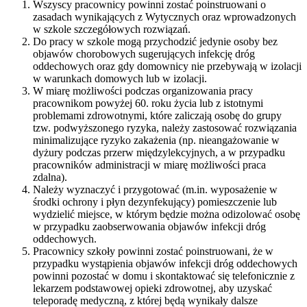
Wszyscy pracownicy powinni zostać poinstruowani o
zasadach wynikających z Wytycznych oraz wprowadzonych
w szkole szczegółowych rozwiązań.
Do pracy w szkole mogą przychodzić jedynie osoby bez
objawów chorobowych sugerujących infekcję dróg
oddechowych oraz gdy domownicy nie przebywają w izolacji
w warunkach domowych lub w izolacji.
W miarę możliwości podczas organizowania pracy
pracownikom powyżej 60. roku życia lub z istotnymi
problemami zdrowotnymi, które zaliczają osobę do grupy
tzw. podwyższonego ryzyka, należy zastosować rozwiązania
minimalizujące ryzyko zakażenia (np. nieangażowanie w
dyżury podczas przerw międzylekcyjnych, a w przypadku
pracowników administracji w miarę możliwości praca
zdalna).
Należy wyznaczyć i przygotować (m.in. wyposażenie w
środki ochrony i płyn dezynfekujący) pomieszczenie lub
wydzielić miejsce, w którym będzie można odizolować osobę
w przypadku zaobserwowania objawów infekcji dróg
oddechowych.
Pracownicy szkoły powinni zostać poinstruowani, że w
przypadku wystąpienia objawów infekcji dróg oddechowych
powinni pozostać w domu i skontaktować się telefonicznie z
lekarzem podstawowej opieki zdrowotnej, aby uzyskać
teleporadę medyczną, z której będą wynikały dalsze