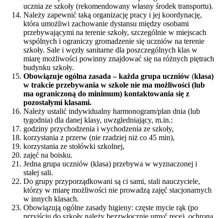
ucznia ze szkoły (rekomendowany własny środek transportu).
Należy zapewnić taką organizację pracy i jej koordynację,
która umożliwi zachowanie dystansu między osobami
przebywającymi na terenie szkoły, szczególnie w miejscach
wspólnych i ograniczy gromadzenie się uczniów na terenie
szkoły. Sale i węzły sanitarne dla poszczególnych klas w
miarę możliwości powinny znajdować się na różnych piętrach
budynku szkoły.
Obowiązuje ogólna zasada – każda grupa uczniów
(
klasa)
w trakcie przebywania w szkole nie ma możliwości (lub
ma ograniczoną do minimum) kontaktowania się z
pozostałymi klasami.
Należy ustalić indywidualny harmonogram/plan dnia (lub
tygodnia) dla danej klasy, uwzgledniający, m.in.:
godziny przychodzenia i wychodzenia ze szkoły,
korzystania z przerw (nie rzadziej niż co 45 min),
korzystania ze stołówki szkolnej,
zajęć na boisku.
Jedna grupa uczniów (klasa) przebywa w wyznaczonej i
stałej sali.
Do grupy przyporządkowani są ci sami, stali nauczyciele,
którzy w miarę możliwości nie prowadzą zajęć stacjonarnych
w innych klasach.
Obowiązują ogólne zasady higieny: częste mycie rąk (po
przyjściu do szkoły należy bezzwłocznie umyć ręce), ochrona