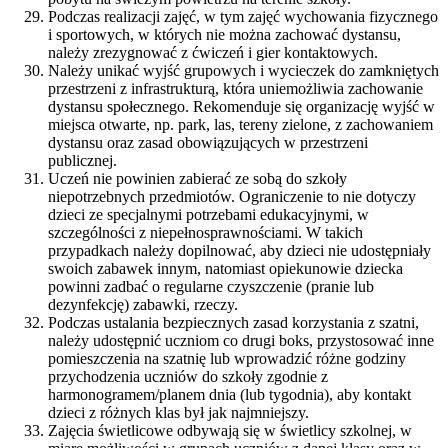
Podczas realizacji zajęć, w tym zajęć wychowania fizycznego
i sportowych, w których nie można zachować dystansu,
należy zrezygnować z ćwiczeń i gier kontaktowych.
Należy unikać wyjść grupowych i wycieczek do zamkniętych
przestrzeni z infrastrukturą, która uniemożliwia zachowanie
dystansu społecznego. Rekomenduje się organizację wyjść w
miejsca otwarte, np. park, las, tereny zielone, z zachowaniem
dystansu oraz zasad obowiązujących w przestrzeni
publicznej.
Uczeń nie powinien zabierać ze sobą do szkoły
niepotrzebnych przedmiotów. Ograniczenie to nie dotyczy
dzieci ze specjalnymi potrzebami edukacyjnymi, w
szczególności z niepełnosprawnościami. W takich
przypadkach należy dopilnować, aby dzieci nie udostępniały
swoich zabawek innym, natomiast opiekunowie dziecka
powinni zadbać o regularne czyszczenie (pranie lub
dezynfekcję) zabawki, rzeczy.
Podczas ustalania bezpiecznych zasad korzystania z szatni,
należy udostępnić uczniom co drugi boks, przystosować inne
pomieszczenia na szatnię lub wprowadzić różne godziny
przychodzenia uczniów do szkoły zgodnie z
harmonogramem/planem dnia (lub tygodnia), aby kontakt
dzieci z różnych klas był jak najmniejszy.
Zajęcia świetlicowe odbywają się w świetlicy szkolnej, w