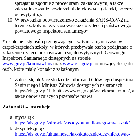
sprzątania zgodnie z procedurami zakładowymi, a także
zdezynfekowanie powierzchni dotykowych (klamki, poręcze,
uchwyty itp.).
W przypadku potwierdzonego zakażenia SARS-CoV-2 na
terenie szkoły należy stosować się do zaleceń państwowego
powiatowego inspektora sanitarnego*.
* ustalenie listy osób przebywających w tym samym czasie w
części/częściach szkoły, w których przebywała osoba podejrzana o
zakażenie i zalecenie stosowania się do wytycznych Głównego
Inspektora Sanitarnego dostępnych na stronie
www.gov.pl/koronawirus
oraz
www.gis.gov.pl
odnoszących się do
osób, które miały kontakt z zakażonym.
Zaleca się bieżące śledzenie informacji Głównego Inspektora
Sanitarnego i Ministra Zdrowia dostępnych na stronach
https://gis.gov.pl/ lub https://www.gov.pl/web/koronawirus/, a
także obowiązujących przepisów prawa.
Załączniki – instrukcje
mycia rąk
https://gis.gov.pl/zdrowie/zasady-prawidlowego-mycia-rak/
dezynfekcji rąk
https://gis.gov.pl/aktualnosci/jak-skutecznie-dezynfekowac-