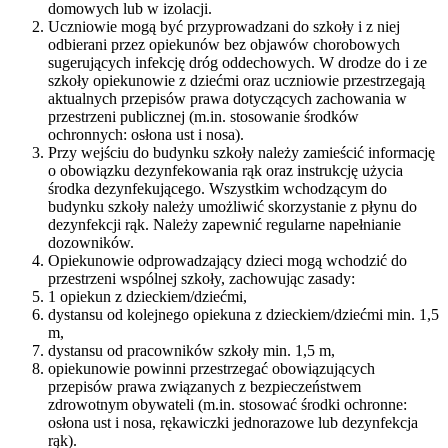
domowych lub w izolacji.
Uczniowie mogą być przyprowadzani do szkoły i z niej
odbierani przez opiekunów bez objawów chorobowych
sugerujących infekcję dróg oddechowych. W drodze do i ze
szkoły opiekunowie z dziećmi oraz uczniowie przestrzegają
aktualnych przepisów prawa dotyczących zachowania w
przestrzeni publicznej (m.in. stosowanie środków
ochronnych: osłona ust i nosa).
Przy wejściu do budynku szkoły należy zamieścić informację
o obowiązku dezynfekowania rąk oraz instrukcję użycia
środka dezynfekującego. Wszystkim wchodzącym do
budynku szkoły należy umożliwić skorzystanie z płynu do
dezynfekcji rąk. Należy zapewnić regularne napełnianie
dozowników.
Opiekunowie odprowadzający dzieci mogą wchodzić do
przestrzeni wspólnej szkoły, zachowując zasady:
1 opiekun z dzieckiem/dziećmi,
dystansu od kolejnego opiekuna z dzieckiem/dziećmi min. 1,5
m,
dystansu od pracowników szkoły min. 1,5 m,
opiekunowie powinni przestrzegać obowiązujących
przepisów prawa związanych z bezpieczeństwem
zdrowotnym obywateli (m.in. stosować środki ochronne:
osłona ust i nosa, rękawiczki jednorazowe lub dezynfekcja
rąk).