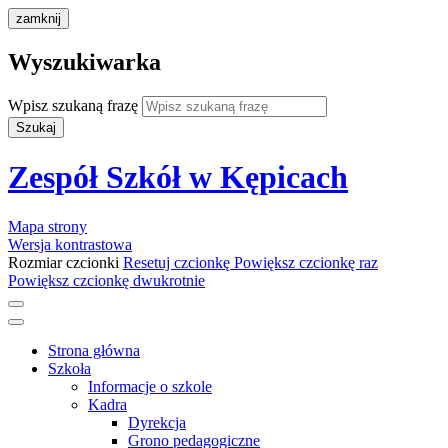
zamknij
Wyszukiwarka
Wpisz szukaną frazę
Szukaj
Zespół Szkół w Kępicach
Mapa strony
Wersja kontrastowa
Rozmiar czcionki
Resetuj czcionkę
Powiększ czcionkę raz
Powiększ czcionkę dwukrotnie
Strona główna
Szkoła
Informacje o szkole
Kadra
Dyrekcja
Grono pedagogiczne