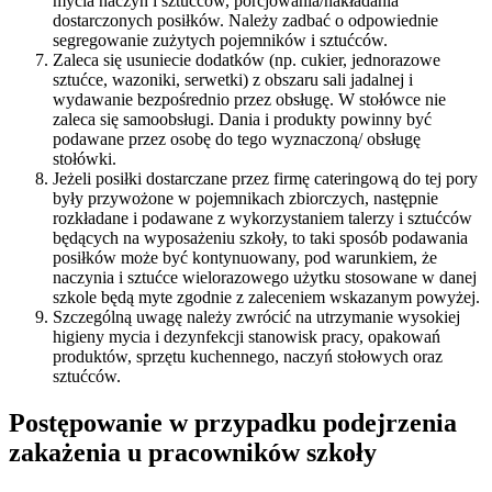
mycia naczyń i sztućców, porcjowania/nakładania
dostarczonych posiłków. Należy zadbać o odpowiednie
segregowanie zużytych pojemników i sztućców.
Zaleca się usuniecie dodatków (np. cukier, jednorazowe
sztućce, wazoniki, serwetki) z obszaru sali jadalnej i
wydawanie bezpośrednio przez obsługę. W stołówce nie
zaleca się samoobsługi. Dania i produkty powinny być
podawane przez osobę do tego wyznaczoną/ obsługę
stołówki.
Jeżeli posiłki dostarczane przez firmę cateringową do tej pory
były przywożone w pojemnikach zbiorczych, następnie
rozkładane i podawane z wykorzystaniem talerzy i sztućców
będących na wyposażeniu szkoły, to taki sposób podawania
posiłków może być kontynuowany, pod warunkiem, że
naczynia i sztućce wielorazowego użytku stosowane w danej
szkole będą myte zgodnie z zaleceniem wskazanym powyżej.
Szczególną uwagę należy zwrócić na utrzymanie wysokiej
higieny mycia i dezynfekcji stanowisk pracy, opakowań
produktów, sprzętu kuchennego, naczyń stołowych oraz
sztućców.
Postępowanie w przypadku podejrzenia
zakażenia u pracowników szkoły