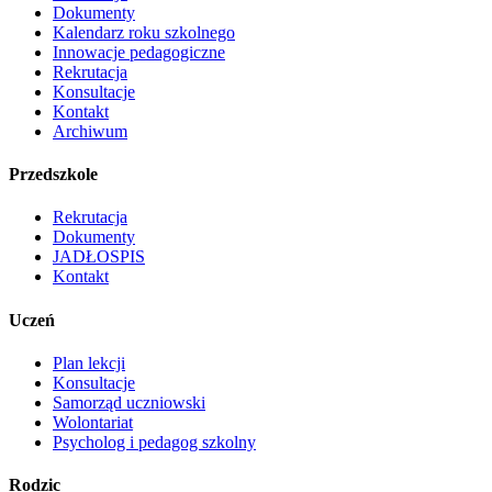
Dokumenty
Kalendarz roku szkolnego
Innowacje pedagogiczne
Rekrutacja
Konsultacje
Kontakt
Archiwum
Przedszkole
Rekrutacja
Dokumenty
JADŁOSPIS
Kontakt
Uczeń
Plan lekcji
Konsultacje
Samorząd uczniowski
Wolontariat
Psycholog i pedagog szkolny
Rodzic