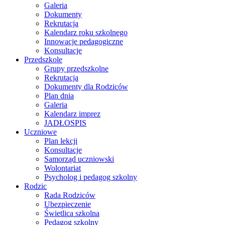
Galeria
Dokumenty
Rekrutacja
Kalendarz roku szkolnego
Innowacje pedagogiczne
Konsultacje
Przedszkole
Grupy przedszkolne
Rekrutacja
Dokumenty dla Rodziców
Plan dnia
Galeria
Kalendarz imprez
JADŁOSPIS
Uczniowe
Plan lekcji
Konsultacje
Samorząd uczniowski
Wolontariat
Psycholog i pedagog szkolny
Rodzic
Rada Rodziców
Ubezpieczenie
Świetlica szkolna
Pedagog szkolny