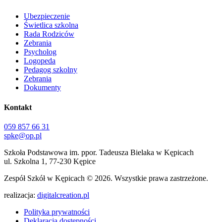
Ubezpieczenie
Świetlica szkolna
Rada Rodziców
Zebrania
Psycholog
Logopeda
Pedagog szkolny
Zebrania
Dokumenty
Kontakt
059 857 66 31
spke@op.pl
Szkoła Podstawowa im. ppor. Tadeusza Bielaka w Kępicach
ul. Szkolna 1, 77-230 Kępice
Zespół Szkół w Kępicach
© 2026. Wszystkie prawa zastrzeżone.
realizacja:
digitalcreation.pl
Polityka prywatności
Deklaracja dostępności