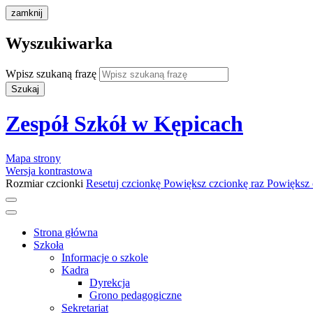
zamknij
Wyszukiwarka
Wpisz szukaną frazę
Szukaj
Zespół Szkół w Kępicach
Mapa strony
Wersja kontrastowa
Rozmiar czcionki
Resetuj czcionkę
Powiększ czcionkę raz
Powiększ 
Strona główna
Szkoła
Informacje o szkole
Kadra
Dyrekcja
Grono pedagogiczne
Sekretariat