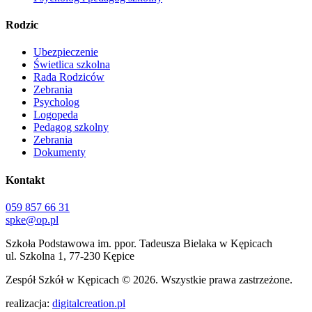
Rodzic
Ubezpieczenie
Świetlica szkolna
Rada Rodziców
Zebrania
Psycholog
Logopeda
Pedagog szkolny
Zebrania
Dokumenty
Kontakt
059 857 66 31
spke@op.pl
Szkoła Podstawowa im. ppor. Tadeusza Bielaka w Kępicach
ul. Szkolna 1, 77-230 Kępice
Zespół Szkół w Kępicach
© 2026. Wszystkie prawa zastrzeżone.
realizacja:
digitalcreation.pl