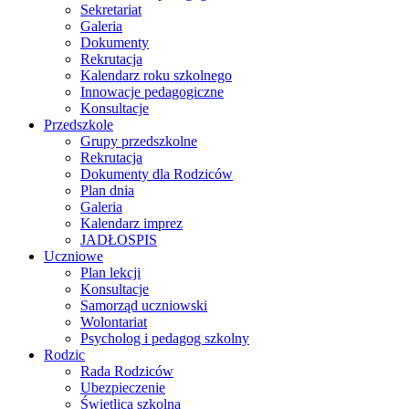
Sekretariat
Galeria
Dokumenty
Rekrutacja
Kalendarz roku szkolnego
Innowacje pedagogiczne
Konsultacje
Przedszkole
Grupy przedszkolne
Rekrutacja
Dokumenty dla Rodziców
Plan dnia
Galeria
Kalendarz imprez
JADŁOSPIS
Uczniowe
Plan lekcji
Konsultacje
Samorząd uczniowski
Wolontariat
Psycholog i pedagog szkolny
Rodzic
Rada Rodziców
Ubezpieczenie
Świetlica szkolna