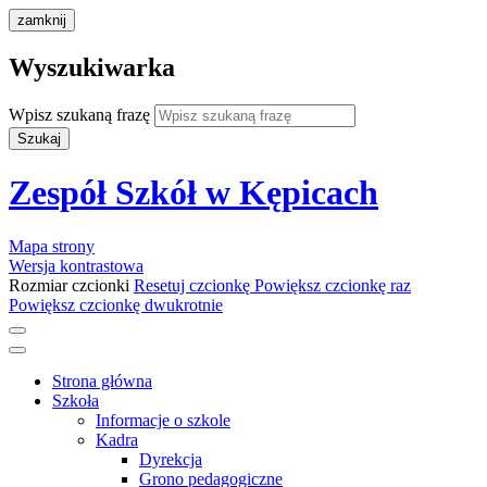
zamknij
Wyszukiwarka
Wpisz szukaną frazę
Szukaj
Zespół Szkół w Kępicach
Mapa strony
Wersja kontrastowa
Rozmiar czcionki
Resetuj czcionkę
Powiększ czcionkę raz
Powiększ czcionkę dwukrotnie
Strona główna
Szkoła
Informacje o szkole
Kadra
Dyrekcja
Grono pedagogiczne