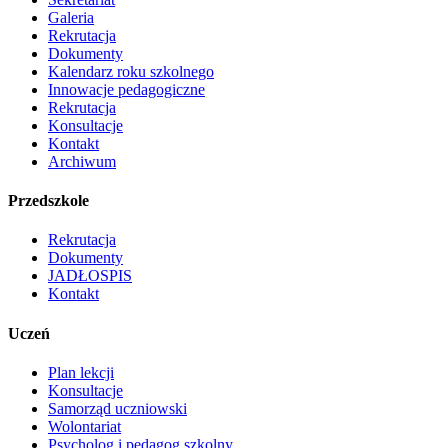
Galeria
Rekrutacja
Dokumenty
Kalendarz roku szkolnego
Innowacje pedagogiczne
Rekrutacja
Konsultacje
Kontakt
Archiwum
Przedszkole
Rekrutacja
Dokumenty
JADŁOSPIS
Kontakt
Uczeń
Plan lekcji
Konsultacje
Samorząd uczniowski
Wolontariat
Psycholog i pedagog szkolny