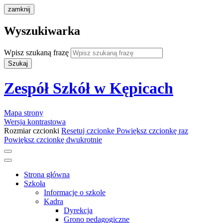
zamknij
Wyszukiwarka
Wpisz szukaną frazę
Szukaj
Zespół Szkół w Kępicach
Mapa strony
Wersja kontrastowa
Rozmiar czcionki
Resetuj czcionkę
Powiększ czcionkę raz
Powiększ czcionkę dwukrotnie
Strona główna
Szkoła
Informacje o szkole
Kadra
Dyrekcja
Grono pedagogiczne