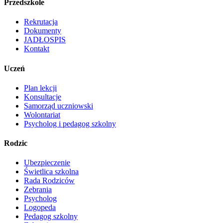
Przedszkole
Rekrutacja
Dokumenty
JADŁOSPIS
Kontakt
Uczeń
Plan lekcji
Konsultacje
Samorząd uczniowski
Wolontariat
Psycholog i pedagog szkolny
Rodzic
Ubezpieczenie
Świetlica szkolna
Rada Rodziców
Zebrania
Psycholog
Logopeda
Pedagog szkolny