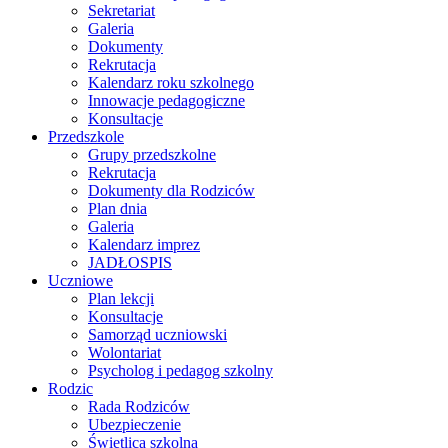
Sekretariat
Galeria
Dokumenty
Rekrutacja
Kalendarz roku szkolnego
Innowacje pedagogiczne
Konsultacje
Przedszkole
Grupy przedszkolne
Rekrutacja
Dokumenty dla Rodziców
Plan dnia
Galeria
Kalendarz imprez
JADŁOSPIS
Uczniowe
Plan lekcji
Konsultacje
Samorząd uczniowski
Wolontariat
Psycholog i pedagog szkolny
Rodzic
Rada Rodziców
Ubezpieczenie
Świetlica szkolna