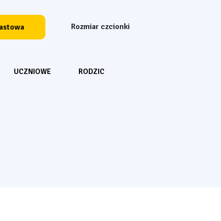
Rozmiar czcionki
Resetuj czcionkę
Powiększ czcion
Powiększ 
rastowa
Wyszukiwarka
UCZNIOWE
RODZIC