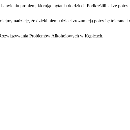
dstawieniu problem, kierując pytania do dzieci. Podkreślili także po
jmy nadzieję, że dzięki niemu dzieci zrozumieją potrzebę tolerancji w
ję Rozwiązywania Problemów Alkoholowych w Kępicach.