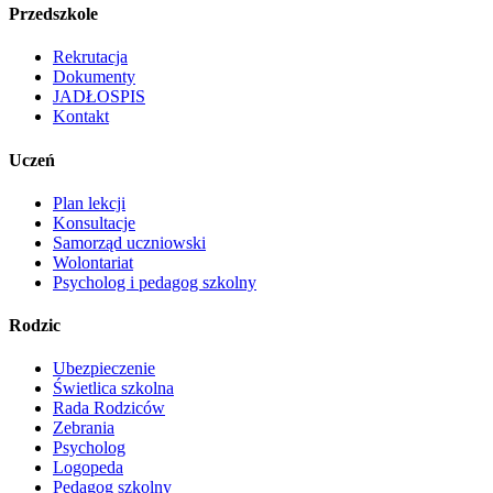
Przedszkole
Rekrutacja
Dokumenty
JADŁOSPIS
Kontakt
Uczeń
Plan lekcji
Konsultacje
Samorząd uczniowski
Wolontariat
Psycholog i pedagog szkolny
Rodzic
Ubezpieczenie
Świetlica szkolna
Rada Rodziców
Zebrania
Psycholog
Logopeda
Pedagog szkolny