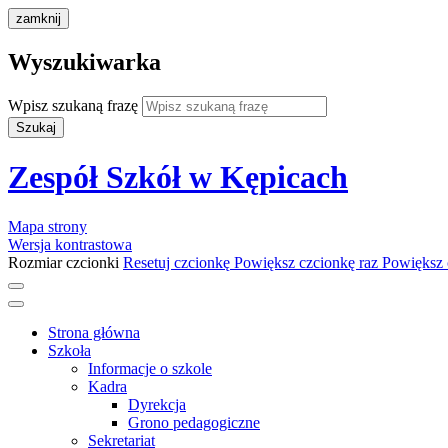
zamknij
Wyszukiwarka
Wpisz szukaną frazę
Szukaj
Zespół Szkół w Kępicach
Mapa strony
Wersja kontrastowa
Rozmiar czcionki
Resetuj czcionkę
Powiększ czcionkę raz
Powiększ 
Strona główna
Szkoła
Informacje o szkole
Kadra
Dyrekcja
Grono pedagogiczne
Sekretariat