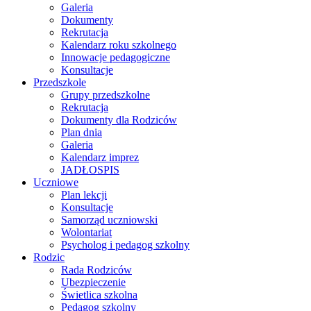
Galeria
Dokumenty
Rekrutacja
Kalendarz roku szkolnego
Innowacje pedagogiczne
Konsultacje
Przedszkole
Grupy przedszkolne
Rekrutacja
Dokumenty dla Rodziców
Plan dnia
Galeria
Kalendarz imprez
JADŁOSPIS
Uczniowe
Plan lekcji
Konsultacje
Samorząd uczniowski
Wolontariat
Psycholog i pedagog szkolny
Rodzic
Rada Rodziców
Ubezpieczenie
Świetlica szkolna
Pedagog szkolny