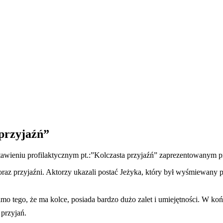
 przyjaźń”
dstawieniu profilaktycznym pt.:”Kolczasta przyjaźń” zaprezentowanym p
 oraz przyjaźni. Aktorzy ukazali postać Jeżyka, który był wyśmiewany 
o tego, że ma kolce, posiada bardzo dużo zalet i umiejętności. W końc
przyjań.