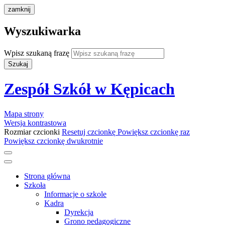
zamknij
Wyszukiwarka
Wpisz szukaną frazę
Szukaj
Zespół Szkół w Kępicach
Mapa strony
Wersja kontrastowa
Rozmiar czcionki
Resetuj czcionkę
Powiększ czcionkę raz
Powiększ czcionkę dwukrotnie
Strona główna
Szkoła
Informacje o szkole
Kadra
Dyrekcja
Grono pedagogiczne