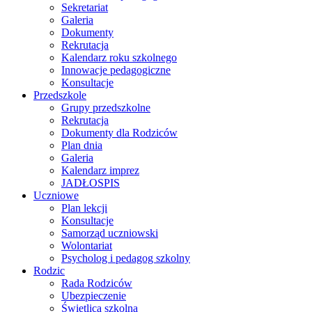
Sekretariat
Galeria
Dokumenty
Rekrutacja
Kalendarz roku szkolnego
Innowacje pedagogiczne
Konsultacje
Przedszkole
Grupy przedszkolne
Rekrutacja
Dokumenty dla Rodziców
Plan dnia
Galeria
Kalendarz imprez
JADŁOSPIS
Uczniowe
Plan lekcji
Konsultacje
Samorząd uczniowski
Wolontariat
Psycholog i pedagog szkolny
Rodzic
Rada Rodziców
Ubezpieczenie
Świetlica szkolna