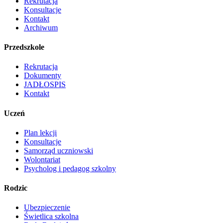
Rekrutacja
Konsultacje
Kontakt
Archiwum
Przedszkole
Rekrutacja
Dokumenty
JADŁOSPIS
Kontakt
Uczeń
Plan lekcji
Konsultacje
Samorząd uczniowski
Wolontariat
Psycholog i pedagog szkolny
Rodzic
Ubezpieczenie
Świetlica szkolna