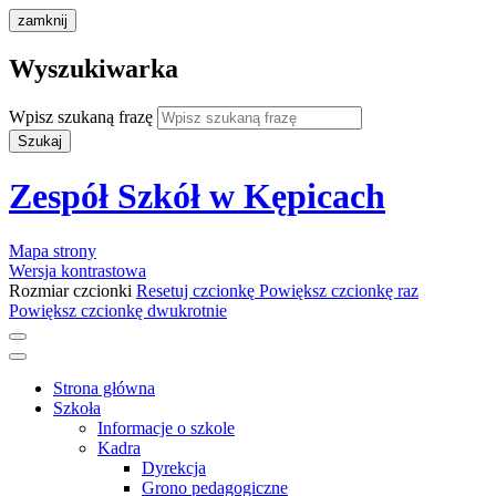
zamknij
Wyszukiwarka
Wpisz szukaną frazę
Szukaj
Zespół Szkół w Kępicach
Mapa strony
Wersja kontrastowa
Rozmiar czcionki
Resetuj czcionkę
Powiększ czcionkę raz
Powiększ czcionkę dwukrotnie
Strona główna
Szkoła
Informacje o szkole
Kadra
Dyrekcja
Grono pedagogiczne