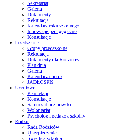
Sekretariat
Galeria
Dokumenty
Rekrutacja
Kalendarz roku szkolnego
Innowacje pedagogiczne
Konsultacje
Przedszkole
Grupy przedszkolne
Rekrutacja
Dokumenty dla Rodziców
Plan dnia
Galeria
Kalendarz imprez
JADŁOSPIS
Uczniowe
Plan lekcji
Konsultacje
Samorząd uczniowski
Wolontariat
Psycholog i pedagog szkolny
Rodzic
Rada Rodziców
Ubezpieczenie
Świetlica szkolna