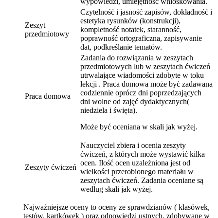
wypowiedzi, umiejętność wnioskowania.
Czytelność i jasność zapisów, dokładność i
estetyka rysunków (konstrukcji),
Zeszyt
kompletność notatek, staranność,
przedmiotowy
poprawność ortograficzna, zapisywanie
dat, podkreślanie tematów.
Zadania do rozwiązania w zeszytach
przedmiotowych lub w zeszytach ćwiczeń
utrwalające wiadomości zdobyte w toku
lekcji . Praca domowa może być zadawana
codziennie oprócz dni poprzedzających
Praca domowa
dni wolne od zajęć dydaktycznych(
niedziela i święta).
Może być oceniana w skali jak wyżej.
Nauczyciel zbiera i ocenia zeszyty
ćwiczeń, z których może wystawić kilka
ocen. Ilość ocen uzależniona jest od
Zeszyty ćwiczeń
wielkości przerobionego materiału w
zeszytach ćwiczeń. Zadania oceniane są
według skali jak wyżej.
Najważniejsze oceny to oceny ze sprawdzianów ( klasówek,
testów, kartkówek ) oraz odpowiedzi ustnych, zdobywane w