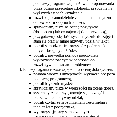
podstawy programowej możliwe do opanowania
przez ucznia przeciętnie zdolnego, przydatne na
wyższych etapach kształcenia,
rozwiązuje samodzielnie zadania matematyczne
o niewielkim stopniu trudności,
sprawdziany pisze na ocenę pozytywną
(dostateczną lub co najmniej dopuszczającą),
przygotowuje się dość systematycznie do zajęć i
stara się brać w miarę aktywny udział w lekcji,
potrafi samodzielnie korzystać z podręcznika i
innych dostępnych źródeł,
potrafi z niewielką pomocą nauczyciela
wykorzystać zdobyte wiadomości do
rozwiązywania zadań i problemów.
R – wymagania rozszerzające – na ocenę dobrąUczeń:
posiada wiedzę i umiejętności wykraczające poza
podstawę programową,
potrafi logicznie myśleć,
sprawdziany pisze w większości na ocenę dobrą,
systematycznie przygotowuje się do zajęć i
bierze w nich aktywny udział,
potrafi czytać ze zrozumieniem treści zadań i
inne treści z podręcznika,
wykorzystuje przy samodzielnym
rozwiązywaniu zadań dostępne materiały,