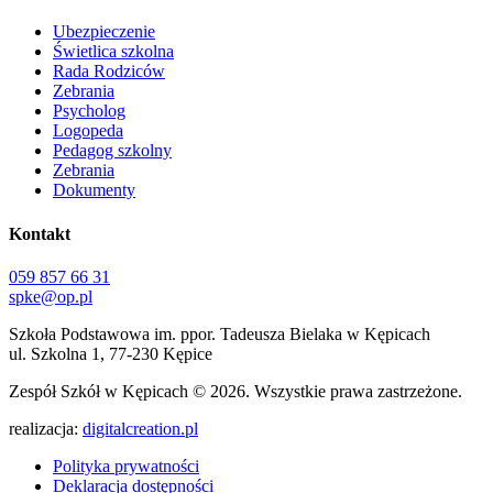
Ubezpieczenie
Świetlica szkolna
Rada Rodziców
Zebrania
Psycholog
Logopeda
Pedagog szkolny
Zebrania
Dokumenty
Kontakt
059 857 66 31
spke@op.pl
Szkoła Podstawowa im. ppor. Tadeusza Bielaka w Kępicach
ul. Szkolna 1, 77-230 Kępice
Zespół Szkół w Kępicach
© 2026. Wszystkie prawa zastrzeżone.
realizacja:
digitalcreation.pl
Polityka prywatności
Deklaracja dostępności