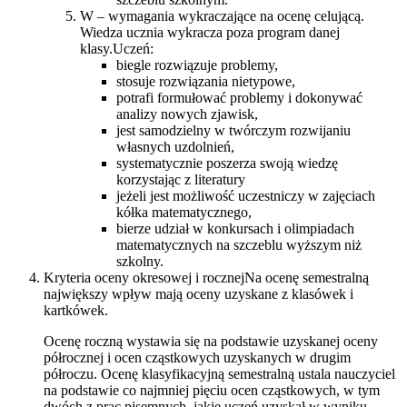
W – wymagania wykraczające na ocenę celującą.
Wiedza ucznia wykracza poza program danej
klasy.Uczeń:
biegle rozwiązuje problemy,
stosuje rozwiązania nietypowe,
potrafi formułować problemy i dokonywać
analizy nowych zjawisk,
jest samodzielny w twórczym rozwijaniu
własnych uzdolnień,
systematycznie poszerza swoją wiedzę
korzystając z literatury
jeżeli jest możliwość uczestniczy w zajęciach
kółka matematycznego,
bierze udział w konkursach i olimpiadach
matematycznych na szczeblu wyższym niż
szkolny.
Kryteria oceny okresowej i rocznejNa ocenę semestralną
największy wpływ mają oceny uzyskane z klasówek i
kartkówek.
Ocenę roczną wystawia się na podstawie uzyskanej oceny
półrocznej i ocen cząstkowych uzyskanych w drugim
półroczu. Ocenę klasyfikacyjną semestralną ustala nauczyciel
na podstawie co najmniej pięciu ocen cząstkowych, w tym
dwóch z prac pisemnych, jakie uczeń uzyskał w wyniku