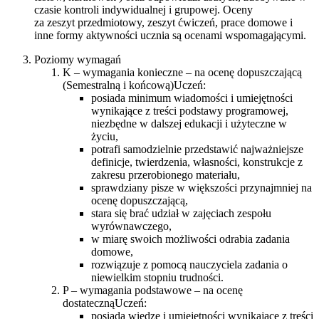
czasie kontroli indywidualnej i grupowej. Oceny
za zeszyt przedmiotowy, zeszyt ćwiczeń, prace domowe i
inne formy aktywności ucznia są ocenami wspomagającymi.
Poziomy wymagań
K – wymagania konieczne – na ocenę dopuszczającą
(Semestralną i końcową)Uczeń:
posiada minimum wiadomości i umiejętności
wynikające z treści podstawy programowej,
niezbędne w dalszej edukacji i użyteczne w
życiu,
potrafi samodzielnie przedstawić najważniejsze
definicje, twierdzenia, własności, konstrukcje z
zakresu przerobionego materiału,
sprawdziany pisze w większości przynajmniej na
ocenę dopuszczającą,
stara się brać udział w zajęciach zespołu
wyrównawczego,
w miarę swoich możliwości odrabia zadania
domowe,
rozwiązuje z pomocą nauczyciela zadania o
niewielkim stopniu trudności.
P – wymagania podstawowe – na ocenę
dostatecznąUczeń:
posiada wiedzę i umiejętności wynikające z treści