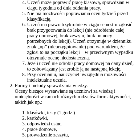
Uczeń może poprawić pracę klasową, sprawdzian w
ciągu tygodnia od dnia oddania pracy.
Nie ma możliwości poprawiania ocen tydzień przed
klasyfikacją.
Uczeń ma prawo trzykrotnie w ciągu semestru zgłosić
brak przygotowania do lekcji (nie odrobienie całej
pracy domowej, brak zeszytu, brak pomocy
potrzebnych do lekcji). Uczeń otrzymuje w dzienniku
znak „np” (nieprzygotowanie) pod warunkiem, że
zgłosi to na początku lekcji – w przeciwnym wypadku
otrzymuje ocenę niedostateczną.
Jeżeli uczeń nie odrobił pracy domowej na dany dzień,
to zobowiązany jest zrobić ją na następną lekcję.
Przy ocenianiu, nauczyciel uwzględnia możliwości
intelektualne ucznia.
Formy i metody sprawdzania wiedzy.
Oceny bieżące wystawiane są uczniowi za wiedzę i
umiejętności w ramach różnych rodzajów form aktywności,
takich jak np.:
klasówki, testy (1 godz.)
kartkówki,
odpowiedzi ustne,
prace domowe,
prowadzenie zeszytu,