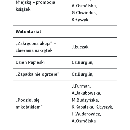
Miejską – promocja
A.Osmólska,
książek
G.Chwieduk,
K.Łyszyk
Wolontariat
„Zakręcona akcja” –
J.Łuczak
zbierania nakrętek
Dzień Papieski
Cz.Burglin,
„Zapałka nie ogrzeje”
Cz.Burglin,
J.Furman,
A.Jakubowska,
„Podziel się
M.Budzyńska,
mikołajkiem”
K.Kabulska, K.Łyszyk,
H.Wudarowicz,
A.Osmólska