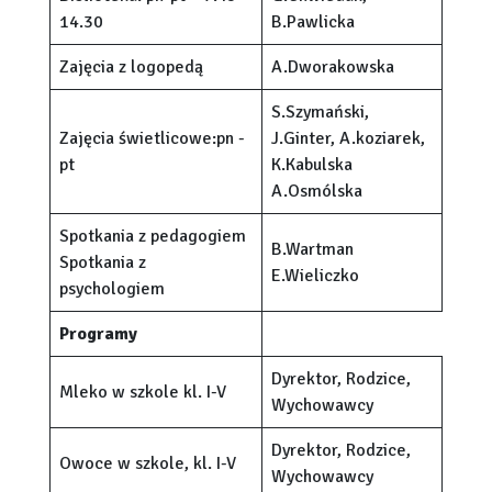
14.30
B.Pawlicka
Zajęcia z logopedą
A.Dworakowska
S.Szymański,
Zajęcia świetlicowe:pn -
J.Ginter, A.koziarek,
pt
K.Kabulska
A.Osmólska
Spotkania z pedagogiem
B.Wartman
Spotkania z
E.Wieliczko
psychologiem
Programy
Dyrektor, Rodzice,
Mleko w szkole kl. I-V
Wychowawcy
Dyrektor, Rodzice,
Owoce w szkole, kl. I-V
Wychowawcy