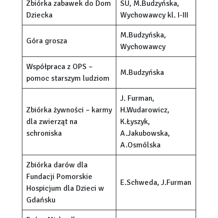
Zbiórka zabawek do Dom
SU, M.Budzyńska,
Dziecka
Wychowawcy kl. I-III
M.Budzyńska,
Góra grosza
Wychowawcy
Współpraca z OPS –
M.Budzyńska
pomoc starszym ludziom
J. Furman,
Zbiórka żywności – karmy
H.Wudarowicz,
dla zwierząt na
K.Łyszyk,
schroniska
A.Jakubowska,
A.Osmólska
Zbiórka darów dla
Fundacji Pomorskie
E.Schweda, J.Furman
Hospicjum dla Dzieci w
Gdańsku