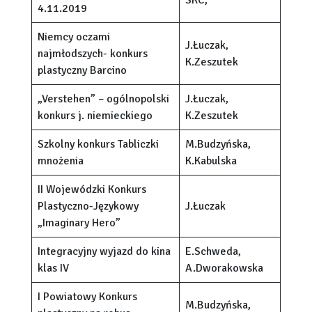
SKC,
4.11.2019
Niemcy oczami
J.Łuczak,
najmłodszych- konkurs
K.Zeszutek
plastyczny Barcino
„Verstehen” – ogólnopolski
J.Łuczak,
konkurs j. niemieckiego
K.Zeszutek
Szkolny konkurs Tabliczki
M.Budzyńska,
mnożenia
K.Kabulska
II Wojewódzki Konkurs
Plastyczno-Językowy
J.Łuczak
„Imaginary Hero”
Integracyjny wyjazd do kina
E.Schweda,
klas IV
A.Dworakowska
I Powiatowy Konkurs
M.Budzyńska,