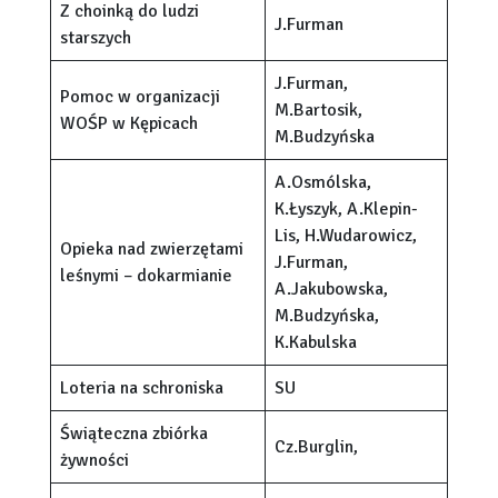
Z choinką do ludzi
J.Furman
starszych
J.Furman,
Pomoc w organizacji
M.Bartosik,
WOŚP w Kępicach
M.Budzyńska
A.Osmólska,
K.Łyszyk, A.Klepin-
Lis, H.Wudarowicz,
Opieka nad zwierzętami
J.Furman,
leśnymi – dokarmianie
A.Jakubowska,
M.Budzyńska,
K.Kabulska
Loteria na schroniska
SU
Świąteczna zbiórka
Cz.Burglin,
żywności