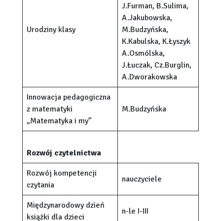
J.Furman, B.Sulima,
A.Jakubowska,
Urodziny klasy
M.Budzyńska,
K.Kabulska, K.Łyszyk
A.Osmólska,
J.Łuczak, Cz.Burglin,
A.Dworakowska
Innowacja pedagogiczna
z matematyki
M.Budzyńska
„Matematyka i my”
Rozwój czytelnictwa
Rozwój kompetencji
nauczyciele
czytania
Międzynarodowy dzień
n-le I-III
książki dla dzieci