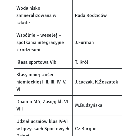
Woda nisko
zmineralizowana w
Rada Rodziców
szkole
Wspólnie – weselej –
spotkania integracyjne
J.Furman
z rodzicami
Klasa sportowa VIb
T. Król
Klasy mniejszości
niemieckiej I, II, III, IV, V,
J.Łuczak, K.Żeszutek
VI
Dbam o Mój Zasięg kl. VI-
M.Budzyńska
VIII
Udział uczniów klas IV-VI
w Igrzyskach Sportowych
Cz.Burglin