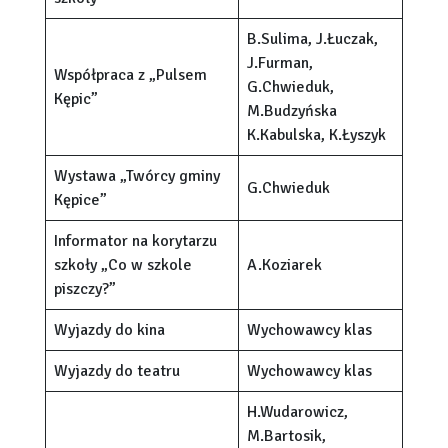
B.Sulima, J.Łuczak,
J.Furman,
Współpraca z „Pulsem
G.Chwieduk,
Kępic”
M.Budzyńska
K.Kabulska, K.Łyszyk
Wystawa „Twórcy gminy
G.Chwieduk
Kępice”
Informator na korytarzu
szkoły „Co w szkole
A.Koziarek
piszczy?”
Wyjazdy do kina
Wychowawcy klas
Wyjazdy do teatru
Wychowawcy klas
H.Wudarowicz,
M.Bartosik,