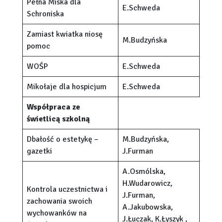
Pełna Miska dla
E.Schweda
Schroniska
Zamiast kwiatka niosę
M.Budzyńska
pomoc
WOŚP
E.Schweda
Mikołaje dla hospicjum
E.Schweda
Współpraca ze
świetlicą szkolną
Dbałość o estetykę –
M.Budzyńska,
gazetki
J.Furman
A.Osmólska,
H.Wudarowicz,
Kontrola uczestnictwa i
J.Furman,
zachowania swoich
A.Jakubowska,
wychowanków na
J.Łuczak, K.Łyszyk ,