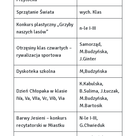
Sprzątanie Świata
wych. Klas
Konkurs plastyczny „Grzyby
n-le I-III
naszych lasów”
Samorząd,
Otrzęsiny klas czwartych –
M.Budzyńska,
rywalizacja sportowa
J.Ginter
Dyskoteka szkolna
M,Budzyńska
K.Kabulska,
Dzień Chłopaka w klasie
B.Sulima, J.Łuczak,
IVa, Va, VIIa, Vc, Vib, Via
M.Budzyńska,
M.Bartosik
Barwy Jesieni – konkurs
N-le I-III,
recytatorski w Miastku
G.Chwieduk