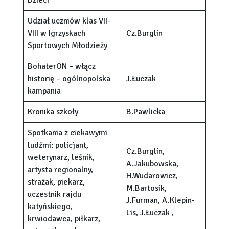
Dzieci
Udział uczniów klas VII-
VIII w Igrzyskach
Cz.Burglin
Sportowych Młodzieży
BohaterON – włącz
historię – ogólnopolska
J.Łuczak
kampania
Kronika szkoły
B.Pawlicka
Spotkania z ciekawymi
ludźmi: policjant,
Cz.Burglin,
weterynarz, leśnik,
A.Jakubowska,
artysta regionalny,
H.Wudarowicz,
strażak, piekarz,
M.Bartosik,
uczestnik rajdu
J.Furman, A.Klepin-
katyńskiego,
Lis, J.Łuczak ,
krwiodawca, piłkarz,