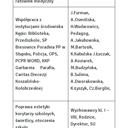
ratownik medyczny
J.Furman,
Współpraca z
A.Osmólska,
instytucjami środowiska
H.Wudarowicz,
Kępic: Biblioteka,
Pedagog,
Przedszkole, SP
A.Jakubowska,
Biesowice Poradnia PP w
M.Bartosik,
Słupsku, Policja, OPS,
K.Kabulska J.Łuczak,
PCPR WORD, KKP
A.Koziarek,
Garbarnia Parafia,
M.Budzyńska,
Caritas Diecezji
B.Sulima,
Koszalińsko-
A.Dworakowska,
Kołobrzeskiej
K.Łyszyk, Cz.Burglin,
Poprawa estetyki
Wychowawcy kl. I –
korytarzy szkolnych,
VIII, Rodzice,
świetlicy, otoczenia
Dyrektor, SU
szkoły