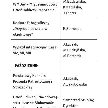
M,Budzyńska,
WMDay – Międzynarodowy
K.Kabulska,
Dzień Tabliczki Mnożenia
J.Ginter
Konkurs fotograficzny
„Przyroda powiatu w
E.Schweda
obiektywie”
J.Łuczak,
Wyjazd integracyjny Klasa
M.Budzyńska,
VIc, VII, VIII
M.Bartosik
PAŹDZIERNIK
Powiatowy Konkurs
J.Łuczak,
Piosenki Patriotycznej i
A.Jakubowska
Strażackiej
Dzień Edukacji Narodowej-
Samorząd Szkolny,
11.10.2019r Ślubowanie
Dyrektor