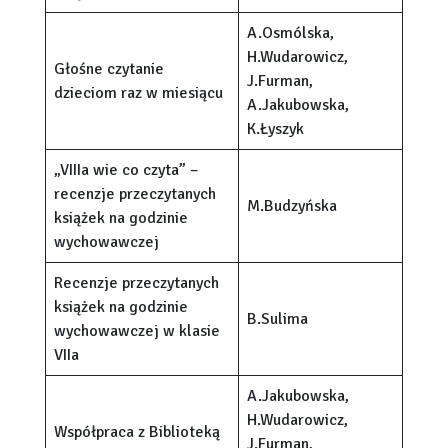
A.Osmólska,
H.Wudarowicz,
Głośne czytanie
J.Furman,
dzieciom raz w miesiącu
A.Jakubowska,
K.Łyszyk
„VIIIa wie co czyta” –
recenzje przeczytanych
M.Budzyńska
książek na godzinie
wychowawczej
Recenzje przeczytanych
książek na godzinie
B.Sulima
wychowawczej w klasie
VIIa
A.Jakubowska,
H.Wudarowicz,
Współpraca z Biblioteką
J.Furman,