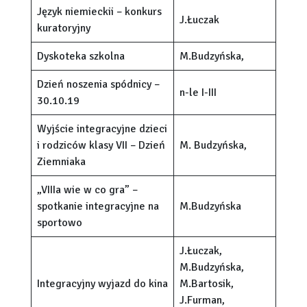
Język niemieckii – konkurs
J.Łuczak
kuratoryjny
Dyskoteka szkolna
M.Budzyńska,
Dzień noszenia spódnicy –
n-le I-III
30.10.19
Wyjście integracyjne dzieci
i rodziców klasy VII – Dzień
M. Budzyńska,
Ziemniaka
„VIIIa wie w co gra” –
spotkanie integracyjne na
M.Budzyńska
sportowo
J.Łuczak,
M.Budzyńska,
Integracyjny wyjazd do kina
M.Bartosik,
J.Furman,