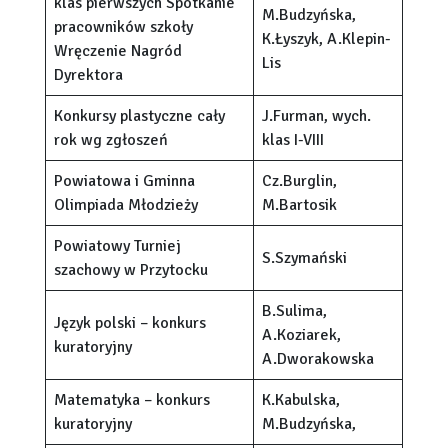
klas pierwszych Spotkanie
M.Budzyńska,
pracowników szkoły
K.Łyszyk, A.Klepin-
Wręczenie Nagród
Lis
Dyrektora
Konkursy plastyczne cały
J.Furman, wych.
rok wg zgłoszeń
klas I-VIII
Powiatowa i Gminna
Cz.Burglin,
Olimpiada Młodzieży
M.Bartosik
Powiatowy Turniej
S.Szymański
szachowy w Przytocku
B.Sulima,
Język polski – konkurs
A.Koziarek,
kuratoryjny
A.Dworakowska
Matematyka – konkurs
K.Kabulska,
kuratoryjny
M.Budzyńska,