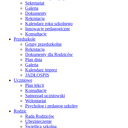
Sekretariat
Galeria
Dokumenty
Rekrutacja
Kalendarz roku szkolnego
Innowacje pedagogiczne
Konsultacje
Przedszkole
Grupy przedszkolne
Rekrutacja
Dokumenty dla Rodziców
Plan dnia
Galeria
Kalendarz imprez
JADŁOSPIS
Uczniowe
Plan lekcji
Konsultacje
Samorząd uczniowski
Wolontariat
Psycholog i pedagog szkolny
Rodzic
Rada Rodziców
Ubezpieczenie
Świetlica szkolna