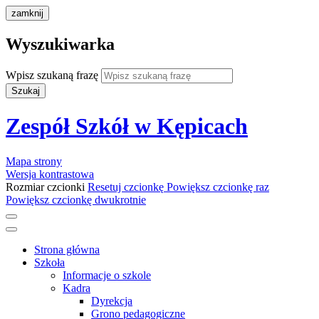
zamknij
Wyszukiwarka
Wpisz szukaną frazę
Szukaj
Zespół Szkół w Kępicach
Mapa strony
Wersja kontrastowa
Rozmiar czcionki
Resetuj czcionkę
Powiększ czcionkę raz
Powiększ czcionkę dwukrotnie
Strona główna
Szkoła
Informacje o szkole
Kadra
Dyrekcja
Grono pedagogiczne