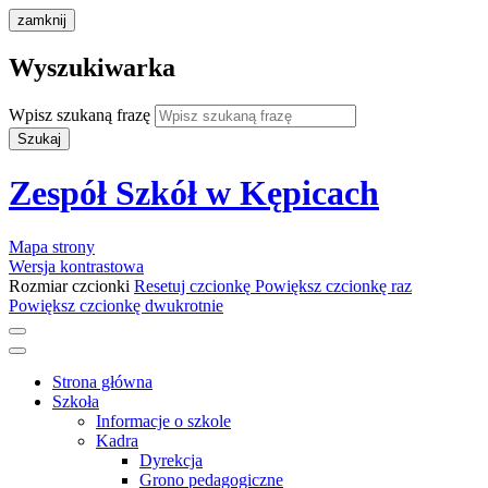
zamknij
Wyszukiwarka
Wpisz szukaną frazę
Szukaj
Zespół Szkół w Kępicach
Mapa strony
Wersja kontrastowa
Rozmiar czcionki
Resetuj czcionkę
Powiększ czcionkę raz
Powiększ czcionkę dwukrotnie
Strona główna
Szkoła
Informacje o szkole
Kadra
Dyrekcja
Grono pedagogiczne