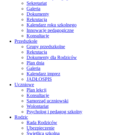
Sekretariat
Galeria
Dokumenty
Rekrutacja
Kalendarz roku szkolnego
Innowacje pedagogiczne
Konsultacje
Przedszkole
Grupy przedszkolne
Rekrutacja
Dokumenty dla Rodziców
Plan dnia
Galeria
Kalendarz imprez
JADŁOSPIS
Uczniowe
Plan lekcji
Konsultacje
Samorząd uczniowski
Wolontariat
Psycholog i pedagog szkolny
Rodzic
Rada Rodziców
Ubezpieczenie
Świetlica szkolna