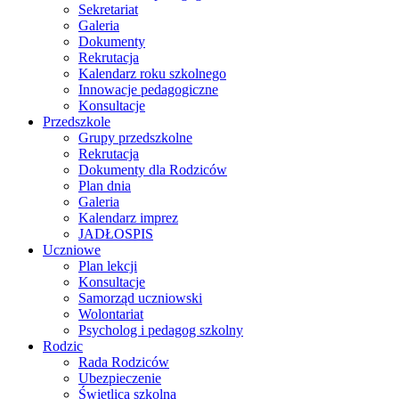
Sekretariat
Galeria
Dokumenty
Rekrutacja
Kalendarz roku szkolnego
Innowacje pedagogiczne
Konsultacje
Przedszkole
Grupy przedszkolne
Rekrutacja
Dokumenty dla Rodziców
Plan dnia
Galeria
Kalendarz imprez
JADŁOSPIS
Uczniowe
Plan lekcji
Konsultacje
Samorząd uczniowski
Wolontariat
Psycholog i pedagog szkolny
Rodzic
Rada Rodziców
Ubezpieczenie
Świetlica szkolna