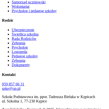
Samorząd uczniowski
Wolontariat
Psycholog i pedagog szkolny
Rodzic
Ubezpieczenie
Świetlica szkolna
Rada Rodziców
Zebrania
Psycholog
Logopeda
Pedagog szkolny
Zebrania
Dokumenty
Kontakt
059 857 66 31
spke@op.pl
Szkoła Podstawowa im. ppor. Tadeusza Bielaka w Kępicach
ul. Szkolna 1, 77-230 Kępice