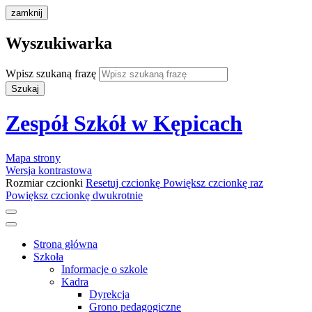
zamknij
Wyszukiwarka
Wpisz szukaną frazę
Szukaj
Zespół Szkół w Kępicach
Mapa strony
Wersja kontrastowa
Rozmiar czcionki
Resetuj czcionkę
Powiększ czcionkę raz
Powiększ czcionkę dwukrotnie
Strona główna
Szkoła
Informacje o szkole
Kadra
Dyrekcja
Grono pedagogiczne