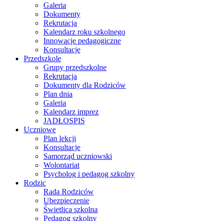
Galeria
Dokumenty
Rekrutacja
Kalendarz roku szkolnego
Innowacje pedagogiczne
Konsultacje
Przedszkole
Grupy przedszkolne
Rekrutacja
Dokumenty dla Rodziców
Plan dnia
Galeria
Kalendarz imprez
JADŁOSPIS
Uczniowe
Plan lekcji
Konsultacje
Samorząd uczniowski
Wolontariat
Psycholog i pedagog szkolny
Rodzic
Rada Rodziców
Ubezpieczenie
Świetlica szkolna
Pedagog szkolny