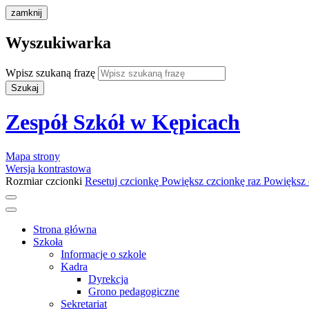
zamknij
Wyszukiwarka
Wpisz szukaną frazę
Szukaj
Zespół Szkół w Kępicach
Mapa strony
Wersja kontrastowa
Rozmiar czcionki
Resetuj czcionkę
Powiększ czcionkę raz
Powiększ 
Strona główna
Szkoła
Informacje o szkole
Kadra
Dyrekcja
Grono pedagogiczne
Sekretariat