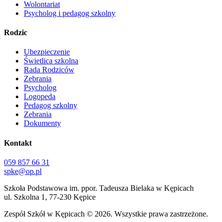
Wolontariat
Psycholog i pedagog szkolny
Rodzic
Ubezpieczenie
Świetlica szkolna
Rada Rodziców
Zebrania
Psycholog
Logopeda
Pedagog szkolny
Zebrania
Dokumenty
Kontakt
059 857 66 31
spke@op.pl
Szkoła Podstawowa im. ppor. Tadeusza Bielaka w Kępicach
ul. Szkolna 1, 77-230 Kępice
Zespół Szkół w Kępicach
© 2026. Wszystkie prawa zastrzeżone.