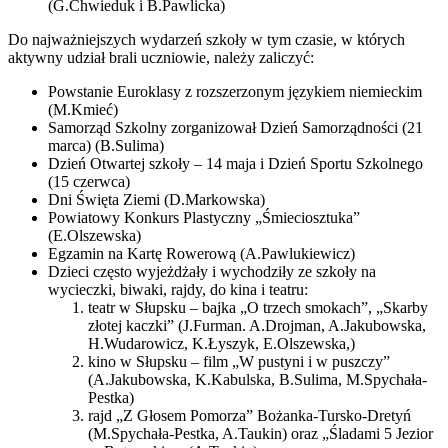
(G.Chwieduk i B.Pawlicka)
Do najważniejszych wydarzeń szkoły w tym czasie, w których
aktywny udział brali uczniowie, należy zaliczyć:
Powstanie Euroklasy z rozszerzonym językiem niemieckim
(M.Kmieć)
Samorząd Szkolny zorganizował Dzień Samorządności (21
marca) (B.Sulima)
Dzień Otwartej szkoły – 14 maja i Dzień Sportu Szkolnego
(15 czerwca)
Dni Święta Ziemi (D.Markowska)
Powiatowy Konkurs Plastyczny „Śmieciosztuka”
(E.Olszewska)
Egzamin na Kartę Rowerową (A.Pawlukiewicz)
Dzieci często wyjeżdżały i wychodziły ze szkoły na
wycieczki, biwaki, rajdy, do kina i teatru:
teatr w Słupsku – bajka „O trzech smokach”, „Skarby
złotej kaczki” (J.Furman. A.Drojman, A.Jakubowska,
H.Wudarowicz, K.Łyszyk, E.Olszewska,)
kino w Słupsku – film „W pustyni i w puszczy”
(A.Jakubowska, K.Kabulska, B.Sulima, M.Spychała-
Pestka)
rajd „Z Głosem Pomorza” Bożanka-Tursko-Dretyń
(M.Spychała-Pestka, A.Taukin) oraz „Śladami 5 Jezior