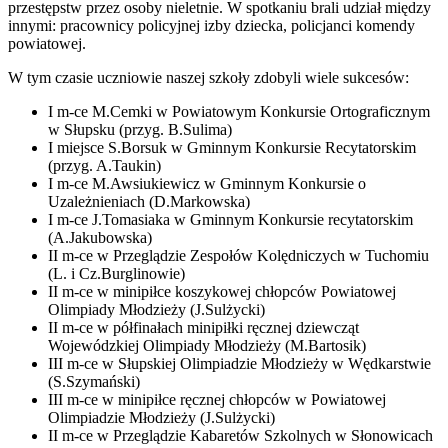
przestępstw przez osoby nieletnie. W spotkaniu brali udział między
innymi: pracownicy policyjnej izby dziecka, policjanci komendy
powiatowej.
W tym czasie uczniowie naszej szkoły zdobyli wiele sukcesów:
I m-ce M.Cemki w Powiatowym Konkursie Ortograficznym
w Słupsku (przyg. B.Sulima)
I miejsce S.Borsuk w Gminnym Konkursie Recytatorskim
(przyg. A.Taukin)
I m-ce M.Awsiukiewicz w Gminnym Konkursie o
Uzależnieniach (D.Markowska)
I m-ce J.Tomasiaka w Gminnym Konkursie recytatorskim
(A.Jakubowska)
II m-ce w Przeglądzie Zespołów Kolędniczych w Tuchomiu
(L. i Cz.Burglinowie)
II m-ce w minipiłce koszykowej chłopców Powiatowej
Olimpiady Młodzieży (J.Sulżycki)
II m-ce w półfinałach minipiłki ręcznej dziewcząt
Wojewódzkiej Olimpiady Młodzieży (M.Bartosik)
III m-ce w Słupskiej Olimpiadzie Młodzieży w Wędkarstwie
(S.Szymański)
III m-ce w minipiłce ręcznej chłopców w Powiatowej
Olimpiadzie Młodzieży (J.Sulżycki)
II m-ce w Przeglądzie Kabaretów Szkolnych w Słonowicach