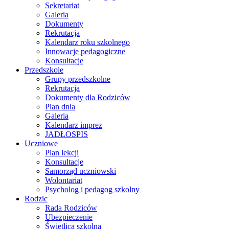
Sekretariat
Galeria
Dokumenty
Rekrutacja
Kalendarz roku szkolnego
Innowacje pedagogiczne
Konsultacje
Przedszkole
Grupy przedszkolne
Rekrutacja
Dokumenty dla Rodziców
Plan dnia
Galeria
Kalendarz imprez
JADŁOSPIS
Uczniowe
Plan lekcji
Konsultacje
Samorząd uczniowski
Wolontariat
Psycholog i pedagog szkolny
Rodzic
Rada Rodziców
Ubezpieczenie
Świetlica szkolna