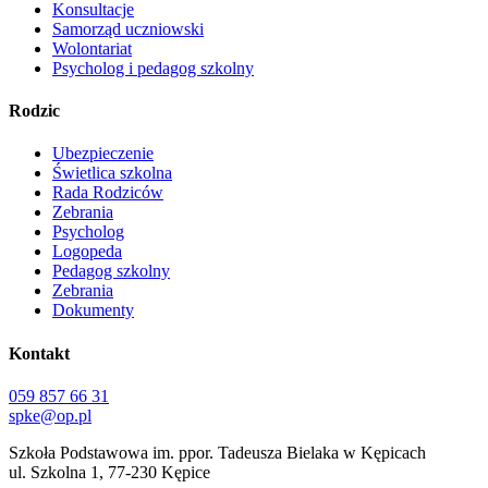
Konsultacje
Samorząd uczniowski
Wolontariat
Psycholog i pedagog szkolny
Rodzic
Ubezpieczenie
Świetlica szkolna
Rada Rodziców
Zebrania
Psycholog
Logopeda
Pedagog szkolny
Zebrania
Dokumenty
Kontakt
059 857 66 31
spke@op.pl
Szkoła Podstawowa im. ppor. Tadeusza Bielaka w Kępicach
ul. Szkolna 1, 77-230 Kępice