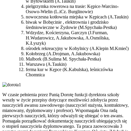
w Bytowskiem (A.Taukin)
pielgrzymka rowerowa na trasie: Kępice-Warcino-
Osowo-Wielin (L.iCz. Burglinowie)
nowoczesna kotłownia miejska w Kępicach (A.Taukin)
biwak w Bobęcinie , elektrownia i grodzisko
średniowieczne w Żydowie (M.Spychała-Pestka)
Wdzydze, Kościerzyna, Garczyn (J.Furman,
H.Wudarowicz, A.Jakubowska, A.Osmólska,
K.Łyszyk)
ośrodek rekreacyjny w Kobylnicy (A.Klepin M.Kmieć)
Kołobrzeg (A.Drojman, A.Jakubowska)
Malbork (B.Sulima M. Spychała-Pestka)
Warszawa (A.Taukin)
ferma kur w Kępce (K.Kabulska), leśniczówka
Chomnica
W czasie pełnienia przez Panią Dorotę funkcji dyrektora szkoły
weszły w życie przepisy dotyczące możliwości zdobycia przez
nauczycieli awansu zawodowego (nauczyciel stażysta, kontraktowy,
mianowany, dyplomowany i profesor). Wspomagała Ona radą
pierwszych nauczycieli, którzy odważyli się ubiegać o ten awans.
Pomagała porządkować dokumentację nauczycieli ubiegających się
o stopień nauczyciela dyplomowanego. Ta praca zaowocowała 3