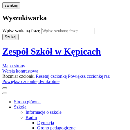
zamknij
Wyszukiwarka
Wpisz szukaną frazę
Szukaj
Zespół Szkół w Kępicach
Mapa strony
Wersja kontrastowa
Rozmiar czcionki
Resetuj czcionkę
Powiększ czcionkę raz
Powiększ czcionkę dwukrotnie
Strona główna
Szkoła
Informacje o szkole
Kadra
Dyrekcja
Grono pedagogiczne