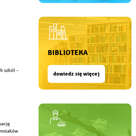
BIBLIOTEKA
h szkół –
dowiedz się więcej
sację
iemniaków