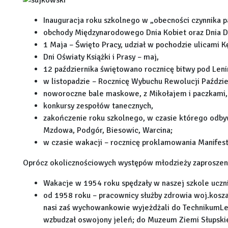
Inauguracja roku szkolnego w „obecności czynnika p
obchody Międzynarodowego Dnia Kobiet oraz Dnia D
1 Maja – Święto Pracy, udział w pochodzie ulicami K
Dni Oświaty Książki i Prasy – maj,
12 października świętowano rocznicę bitwy pod Len
w listopadzie – Rocznicę Wybuchu Rewolucji Paździe
noworoczne bale maskowe, z Mikołajem i paczkami,
konkursy zespołów tanecznych,
zakończenie roku szkolnego, w czasie którego odbywa
Mzdowa, Podgór, Biesowic, Warcina;
w czasie wakacji – rocznicę proklamowania Manifes
Oprócz okolicznościowych występów młodzieży zaproszeni 
Wakacje w 1954 roku spędzały w naszej szkole uczn
od 1958 roku – pracownicy służby zdrowia woj.kosza
nasi zaś wychowankowie wyjeżdżali do TechnikumLe
wzbudzał oswojony jeleń; do Muzeum Ziemi Słupskiej