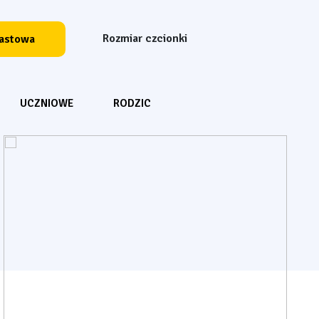
Rozmiar czcionki
Resetuj czcionkę
Powiększ czcion
Powiększ 
rastowa
Wyszukiwarka
UCZNIOWE
RODZIC