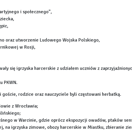
artyjnego i społecznego”,
ziecka,
ępic,
ino oraz utworzenie Ludowego Wojska Polskiego,
rnikowej w Rosji,
ły się igrzyska harcerskie z udziałem uczniów z zaprzyjaźnionyc
tu PKWN.
goście, rodzice oraz nauczyciele byli częstowani herbatką.
iowie z Wrocławia;
lińskiego;
śnego w Warcinie, gdzie oprócz ekspozycji owadów, ptaków sen
, na igrzyska zimowe, obozy harcerskie w Miastku, zbieranie z