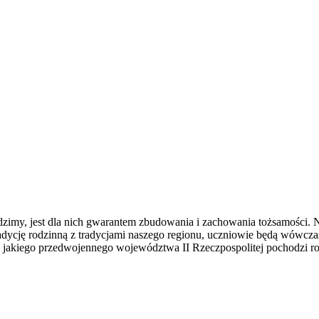
imy, jest dla nich gwarantem zbudowania i zachowania tożsamości. Na
radycję rodzinną z tradycjami naszego regionu, uczniowie będą wówcza
jakiego przedwojennego województwa II Rzeczpospolitej pochodzi rodz