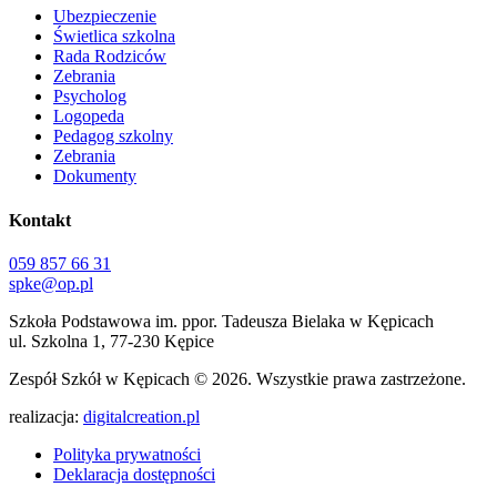
Ubezpieczenie
Świetlica szkolna
Rada Rodziców
Zebrania
Psycholog
Logopeda
Pedagog szkolny
Zebrania
Dokumenty
Kontakt
059 857 66 31
spke@op.pl
Szkoła Podstawowa im. ppor. Tadeusza Bielaka w Kępicach
ul. Szkolna 1, 77-230 Kępice
Zespół Szkół w Kępicach
© 2026. Wszystkie prawa zastrzeżone.
realizacja:
digitalcreation.pl
Polityka prywatności
Deklaracja dostępności