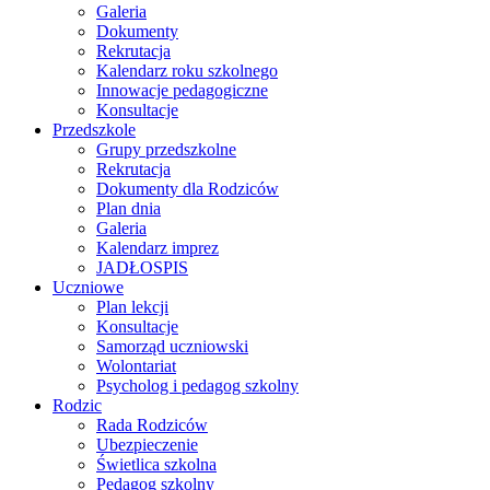
Galeria
Dokumenty
Rekrutacja
Kalendarz roku szkolnego
Innowacje pedagogiczne
Konsultacje
Przedszkole
Grupy przedszkolne
Rekrutacja
Dokumenty dla Rodziców
Plan dnia
Galeria
Kalendarz imprez
JADŁOSPIS
Uczniowe
Plan lekcji
Konsultacje
Samorząd uczniowski
Wolontariat
Psycholog i pedagog szkolny
Rodzic
Rada Rodziców
Ubezpieczenie
Świetlica szkolna
Pedagog szkolny