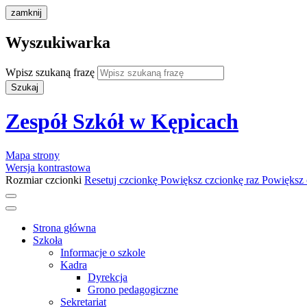
zamknij
Wyszukiwarka
Wpisz szukaną frazę
Szukaj
Zespół Szkół w Kępicach
Mapa strony
Wersja kontrastowa
Rozmiar czcionki
Resetuj czcionkę
Powiększ czcionkę raz
Powiększ 
Strona główna
Szkoła
Informacje o szkole
Kadra
Dyrekcja
Grono pedagogiczne
Sekretariat