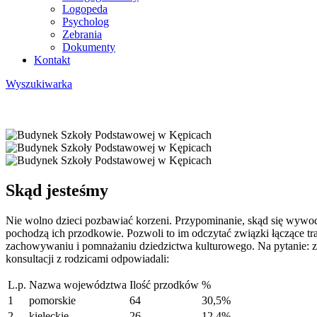
Logopeda
Psycholog
Zebrania
Dokumenty
Kontakt
Wyszukiwarka
Skąd jesteśmy
Nie wolno dzieci pozbawiać korzeni. Przypominanie, skąd się wywodz
pochodzą ich przodkowie. Pozwoli to im odczytać związki łączące t
zachowywaniu i pomnażaniu dziedzictwa kulturowego. Na pytanie: z 
konsultacji z rodzicami odpowiadali:
L.p.
Nazwa województwa
Ilość przodków
%
1
pomorskie
64
30,5%
2
kieleckie
26
12,4%