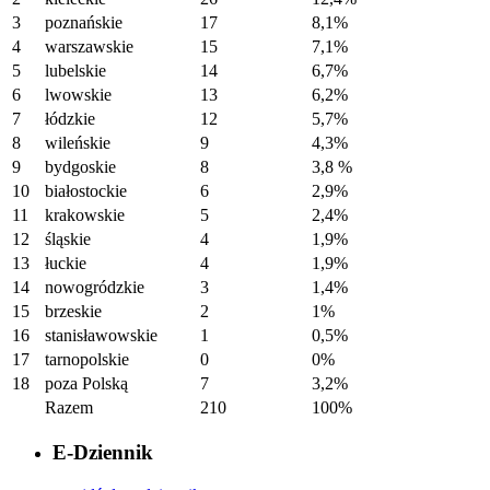
3
poznańskie
17
8,1%
4
warszawskie
15
7,1%
5
lubelskie
14
6,7%
6
lwowskie
13
6,2%
7
łódzkie
12
5,7%
8
wileńskie
9
4,3%
9
bydgoskie
8
3,8 %
10
białostockie
6
2,9%
11
krakowskie
5
2,4%
12
śląskie
4
1,9%
13
łuckie
4
1,9%
14
nowogródzkie
3
1,4%
15
brzeskie
2
1%
16
stanisławowskie
1
0,5%
17
tarnopolskie
0
0%
18
poza Polską
7
3,2%
Razem
210
100%
E-Dziennik