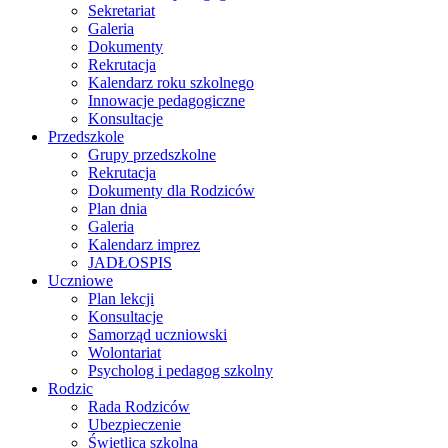
Sekretariat
Galeria
Dokumenty
Rekrutacja
Kalendarz roku szkolnego
Innowacje pedagogiczne
Konsultacje
Przedszkole
Grupy przedszkolne
Rekrutacja
Dokumenty dla Rodziców
Plan dnia
Galeria
Kalendarz imprez
JADŁOSPIS
Uczniowe
Plan lekcji
Konsultacje
Samorząd uczniowski
Wolontariat
Psycholog i pedagog szkolny
Rodzic
Rada Rodziców
Ubezpieczenie
Świetlica szkolna