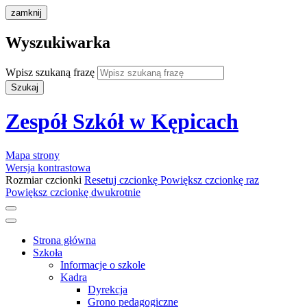
zamknij
Wyszukiwarka
Wpisz szukaną frazę
Szukaj
Zespół Szkół w Kępicach
Mapa strony
Wersja kontrastowa
Rozmiar czcionki
Resetuj czcionkę
Powiększ czcionkę raz
Powiększ czcionkę dwukrotnie
Strona główna
Szkoła
Informacje o szkole
Kadra
Dyrekcja
Grono pedagogiczne