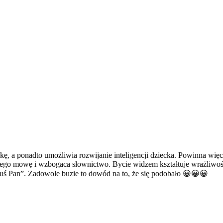
ę, a ponadto umożliwia rozwijanie inteligencji dziecka. Powinna wię
jego mowę i wzbogaca słownictwo. Bycie widzem kształtuje wrażliwość 
truś Pan”. Zadowole buzie to dowód na to, że się podobało 😀😀😀