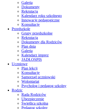
Galeria
Dokumenty
Rekrutacja
Kalendarz roku szkolnego
Innowacje pedagogiczne
Konsultacje
Przedszkole
Grupy przedszkolne
Rekrutacja
Dokumenty dla Rodziców
Plan dnia
Galeria
Kalendarz imprez
JADŁOSPIS
Uczniowe
Plan lekcji
Konsultacje
Samorząd uczniowski
Wolontariat
Psycholog i pedagog szkolny
Rodzic
Rada Rodziców
Ubezpieczenie
Świetlica szkolna
Pedagog szkolny