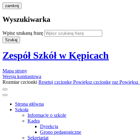
zamknij
Wyszukiwarka
Wpisz szukaną frazę
Szukaj
Zespół Szkół w Kępicach
Mapa strony
Wersja kontrastowa
Rozmiar czcionki
Resetuj czcionkę
Powiększ czcionkę raz
Powiększ 
Strona główna
Szkoła
Informacje o szkole
Kadra
Dyrekcja
Grono pedagogiczne
Sekretariat