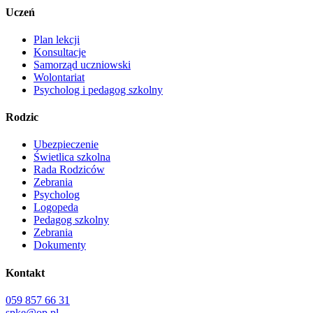
Uczeń
Plan lekcji
Konsultacje
Samorząd uczniowski
Wolontariat
Psycholog i pedagog szkolny
Rodzic
Ubezpieczenie
Świetlica szkolna
Rada Rodziców
Zebrania
Psycholog
Logopeda
Pedagog szkolny
Zebrania
Dokumenty
Kontakt
059 857 66 31
spke@op.pl