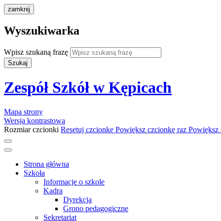
zamknij
Wyszukiwarka
Wpisz szukaną frazę
Szukaj
Zespół Szkół w Kępicach
Mapa strony
Wersja kontrastowa
Rozmiar czcionki
Resetuj czcionkę
Powiększ czcionkę raz
Powiększ 
Strona główna
Szkoła
Informacje o szkole
Kadra
Dyrekcja
Grono pedagogiczne
Sekretariat