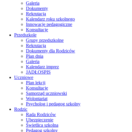
Galeria
Dokumenty
Rekrutacja
Kalendarz roku szkolnego
Innowacje pedagogiczne
Konsultacje
Przedszkole
Grupy przedszkolne
Rekrutacja
Dokumenty dla Rodziców
Plan dnia
Galeria
Kalendarz imprez
JADŁOSPIS
Uczniowe
Plan lekcji
Konsultacje
Samorząd uczniowski
Wolontariat
Psycholog i pedagog szkolny
Rodzic
Rada Rodziców
Ubezpieczenie
Świetlica szkolna
Pedagog szkolny