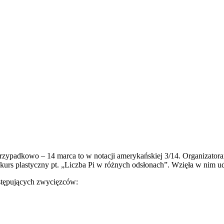
przypadkowo – 14 marca to w notacji amerykańskiej 3/14. Organizator
rs plastyczny pt. „Liczba Pi w różnych odsłonach”. Wzięła w nim udzi
astępujących zwycięzców: