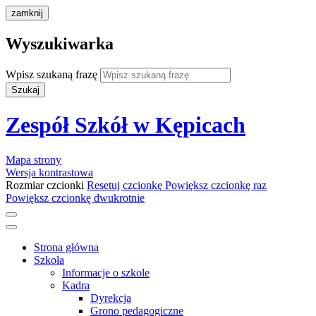
zamknij
Wyszukiwarka
Wpisz szukaną frazę
Szukaj
Zespół Szkół w Kępicach
Mapa strony
Wersja kontrastowa
Rozmiar czcionki
Resetuj czcionkę
Powiększ czcionkę raz
Powiększ czcionkę dwukrotnie
Strona główna
Szkoła
Informacje o szkole
Kadra
Dyrekcja
Grono pedagogiczne