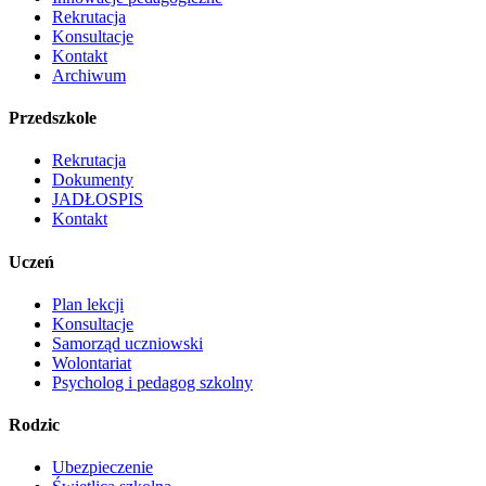
Rekrutacja
Konsultacje
Kontakt
Archiwum
Przedszkole
Rekrutacja
Dokumenty
JADŁOSPIS
Kontakt
Uczeń
Plan lekcji
Konsultacje
Samorząd uczniowski
Wolontariat
Psycholog i pedagog szkolny
Rodzic
Ubezpieczenie