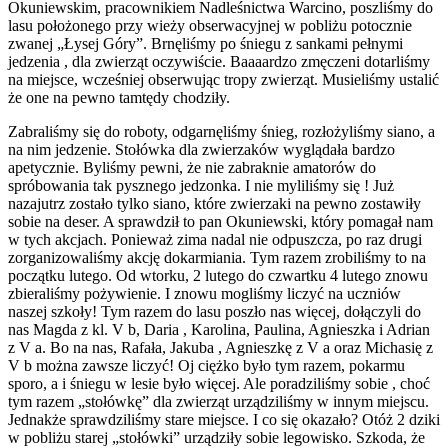
Okuniewskim, pracownikiem Nadleśnictwa Warcino, poszliśmy do
lasu położonego przy wieży obserwacyjnej w pobliżu potocznie
zwanej „Łysej Góry”. Brnęliśmy po śniegu z sankami pełnymi
jedzenia , dla zwierząt oczywiście. Baaaardzo zmęczeni dotarliśmy
na miejsce, wcześniej obserwując tropy zwierząt. Musieliśmy ustalić
że one na pewno tamtędy chodziły.
Zabraliśmy się do roboty, odgarnęliśmy śnieg, rozłożyliśmy siano, a
na nim jedzenie. Stołówka dla zwierzaków wyglądała bardzo
apetycznie. Byliśmy pewni, że nie zabraknie amatorów do
spróbowania tak pysznego jedzonka. I nie myliliśmy się ! Już
nazajutrz zostało tylko siano, które zwierzaki na pewno zostawiły
sobie na deser. A sprawdził to pan Okuniewski, który pomagał nam
w tych akcjach. Ponieważ zima nadal nie odpuszcza, po raz drugi
zorganizowaliśmy akcję dokarmiania. Tym razem zrobiliśmy to na
początku lutego. Od wtorku, 2 lutego do czwartku 4 lutego znowu
zbieraliśmy pożywienie. I znowu mogliśmy liczyć na uczniów
naszej szkoły! Tym razem do lasu poszło nas więcej, dołączyli do
nas Magda z kl. V b, Daria , Karolina, Paulina, Agnieszka i Adrian
z V a. Bo na nas, Rafała, Jakuba , Agnieszkę z V a oraz Michasię z
V b można zawsze liczyć! Oj ciężko było tym razem, pokarmu
sporo, a i śniegu w lesie było więcej. Ale poradziliśmy sobie , choć
tym razem „stołówkę” dla zwierząt urządziliśmy w innym miejscu.
Jednakże sprawdziliśmy stare miejsce. I co się okazało? Otóż 2 dziki
w pobliżu starej „stołówki” urządziły sobie legowisko. Szkoda, że