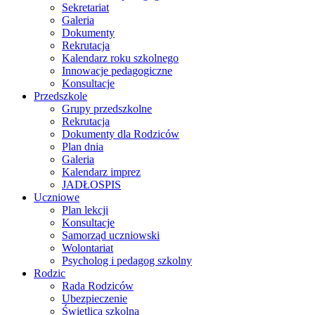
Sekretariat
Galeria
Dokumenty
Rekrutacja
Kalendarz roku szkolnego
Innowacje pedagogiczne
Konsultacje
Przedszkole
Grupy przedszkolne
Rekrutacja
Dokumenty dla Rodziców
Plan dnia
Galeria
Kalendarz imprez
JADŁOSPIS
Uczniowe
Plan lekcji
Konsultacje
Samorząd uczniowski
Wolontariat
Psycholog i pedagog szkolny
Rodzic
Rada Rodziców
Ubezpieczenie
Świetlica szkolna