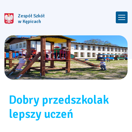
Zespół Szkół
w Kępicach
Dobry przedszkolak
lepszy uczeń