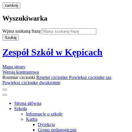
zamknij
Wyszukiwarka
Wpisz szukaną frazę
Szukaj
Zespół Szkół w Kępicach
Mapa strony
Wersja kontrastowa
Rozmiar czcionki
Resetuj czcionkę
Powiększ czcionkę raz
Powiększ czcionkę dwukrotnie
Strona główna
Szkoła
Informacje o szkole
Kadra
Dyrekcja
Grono pedagogiczne