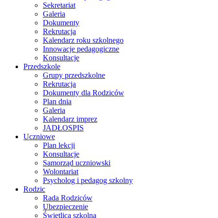
Sekretariat
Galeria
Dokumenty
Rekrutacja
Kalendarz roku szkolnego
Innowacje pedagogiczne
Konsultacje
Przedszkole
Grupy przedszkolne
Rekrutacja
Dokumenty dla Rodziców
Plan dnia
Galeria
Kalendarz imprez
JADŁOSPIS
Uczniowe
Plan lekcji
Konsultacje
Samorząd uczniowski
Wolontariat
Psycholog i pedagog szkolny
Rodzic
Rada Rodziców
Ubezpieczenie
Świetlica szkolna