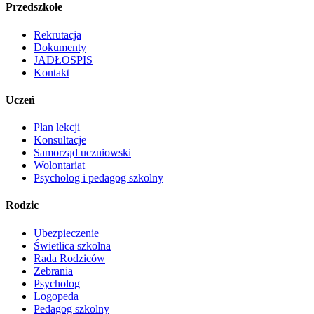
Przedszkole
Rekrutacja
Dokumenty
JADŁOSPIS
Kontakt
Uczeń
Plan lekcji
Konsultacje
Samorząd uczniowski
Wolontariat
Psycholog i pedagog szkolny
Rodzic
Ubezpieczenie
Świetlica szkolna
Rada Rodziców
Zebrania
Psycholog
Logopeda
Pedagog szkolny