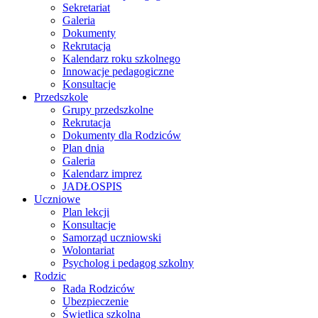
Sekretariat
Galeria
Dokumenty
Rekrutacja
Kalendarz roku szkolnego
Innowacje pedagogiczne
Konsultacje
Przedszkole
Grupy przedszkolne
Rekrutacja
Dokumenty dla Rodziców
Plan dnia
Galeria
Kalendarz imprez
JADŁOSPIS
Uczniowe
Plan lekcji
Konsultacje
Samorząd uczniowski
Wolontariat
Psycholog i pedagog szkolny
Rodzic
Rada Rodziców
Ubezpieczenie
Świetlica szkolna