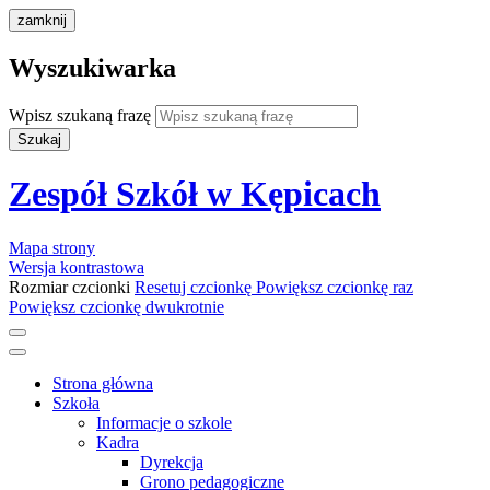
zamknij
Wyszukiwarka
Wpisz szukaną frazę
Szukaj
Zespół Szkół w Kępicach
Mapa strony
Wersja kontrastowa
Rozmiar czcionki
Resetuj czcionkę
Powiększ czcionkę raz
Powiększ czcionkę dwukrotnie
Strona główna
Szkoła
Informacje o szkole
Kadra
Dyrekcja
Grono pedagogiczne