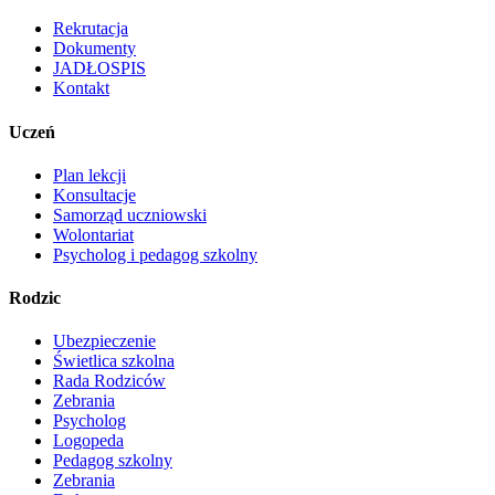
Rekrutacja
Dokumenty
JADŁOSPIS
Kontakt
Uczeń
Plan lekcji
Konsultacje
Samorząd uczniowski
Wolontariat
Psycholog i pedagog szkolny
Rodzic
Ubezpieczenie
Świetlica szkolna
Rada Rodziców
Zebrania
Psycholog
Logopeda
Pedagog szkolny
Zebrania