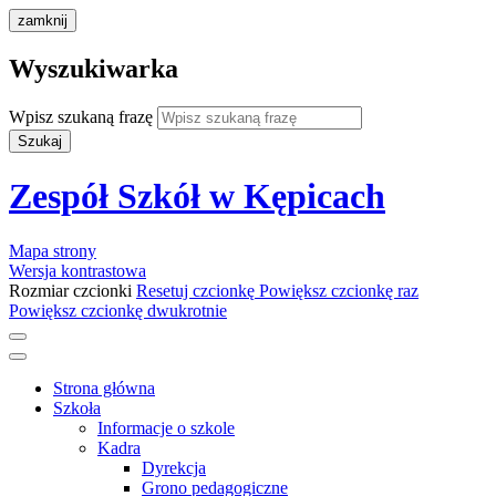
zamknij
Wyszukiwarka
Wpisz szukaną frazę
Szukaj
Zespół Szkół w Kępicach
Mapa strony
Wersja kontrastowa
Rozmiar czcionki
Resetuj czcionkę
Powiększ czcionkę raz
Powiększ czcionkę dwukrotnie
Strona główna
Szkoła
Informacje o szkole
Kadra
Dyrekcja
Grono pedagogiczne