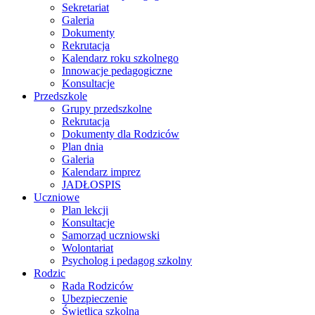
Sekretariat
Galeria
Dokumenty
Rekrutacja
Kalendarz roku szkolnego
Innowacje pedagogiczne
Konsultacje
Przedszkole
Grupy przedszkolne
Rekrutacja
Dokumenty dla Rodziców
Plan dnia
Galeria
Kalendarz imprez
JADŁOSPIS
Uczniowe
Plan lekcji
Konsultacje
Samorząd uczniowski
Wolontariat
Psycholog i pedagog szkolny
Rodzic
Rada Rodziców
Ubezpieczenie
Świetlica szkolna