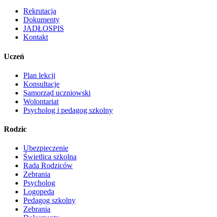
Rekrutacja
Dokumenty
JADŁOSPIS
Kontakt
Uczeń
Plan lekcji
Konsultacje
Samorząd uczniowski
Wolontariat
Psycholog i pedagog szkolny
Rodzic
Ubezpieczenie
Świetlica szkolna
Rada Rodziców
Zebrania
Psycholog
Logopeda
Pedagog szkolny
Zebrania